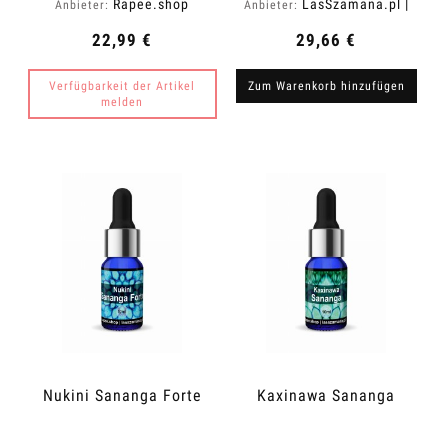
Rapee.shop
LasSzamana.pl |
Anbieter:
Anbieter:
Rapee.shop
22,99 €
29,66 €
Verfügbarkeit der Artikel
Zum Warenkorb hinzufügen
melden
Nukini Sananga Forte
Kaxinawa Sananga