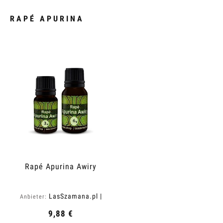
RAPÉ APURINA
Rapé Apurina Awiry
LasSzamana.pl |
Anbieter:
Rapee.shop
9,88 €