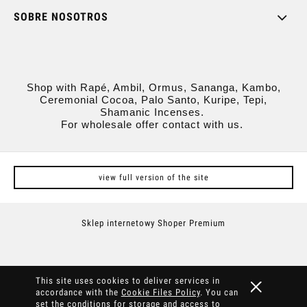
SOBRE NOSOTROS
Shop with Rapé, Ambil, Ormus, Sananga, Kambo,
Ceremonial Cocoa, Palo Santo, Kuripe, Tepi,
Shamanic Incenses.
For wholesale offer contact with us.
view full version of the site
Sklep internetowy Shoper Premium
This site uses cookies to deliver services in
accordance with the
Cookie Files Policy
. You can
set the conditions for storage and access to