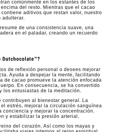
tran comúnmente en los estantes de los
encima del resto. Mientras que el cacao
ontiene aditivos que restan valor, nuestro
 adulterar.
presume de una consistencia suave, una
radera en el paladar, creando un recuerdo
o Dutchocolate™?
os de reflexión personal o desees mejorar
cta. Ayuda a despejar la mente, facilitando
cla de cacao promueve la atención enfocada
Champú Antiloss Contra la
Smoothands C
 cuerpo. En consecuencia, se ha convertido
Caída
y los entusiastas de la meditación.
contribuyen al bienestar general. La
11,40 €
4,8
 el estrés, mejorar la circulación sanguínea
a conciencia y mejorar la concentración.
Regular price:
38,00 €
Regular pr
y estabilizar la presión arterial.
Notify of product availability
Notify of produ
reino del corazón. Así como los mayas y
itaba viajes internos al reino espiritual,