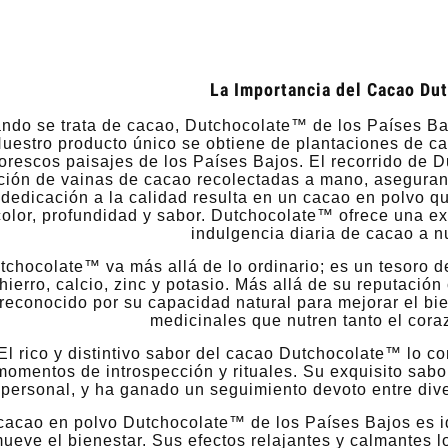
La Importancia del Cacao Du
ndo se trata de cacao, Dutchocolate™ de los Países Ba
uestro producto único se obtiene de plantaciones de c
torescos paisajes de los Países Bajos. El recorrido de
ción de vainas de cacao recolectadas a mano, asegurand
 dedicación a la calidad resulta en un cacao en polvo q
color, profundidad y sabor. Dutchocolate™ ofrece una ex
indulgencia diaria de cacao a n
tchocolate™ va más allá de lo ordinario; es un tesoro 
hierro, calcio, zinc y potasio. Más allá de su reputació
reconocido por su capacidad natural para mejorar el bi
medicinales que nutren tanto el cor
El rico y distintivo sabor del cacao Dutchocolate™ lo c
momentos de introspección y rituales. Su exquisito sabo
personal, y ha ganado un seguimiento devoto entre di
cacao en polvo Dutchocolate™ de los Países Bajos es i
ueve el bienestar. Sus efectos relajantes y calmantes l