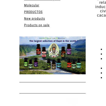
rel
Molecular
induc
civ
PRODUCTOS
caca
New products
Products on sale