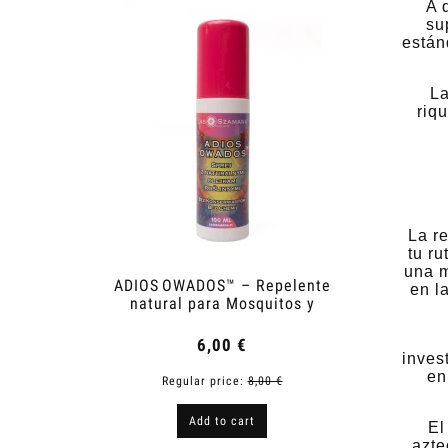
A 
su
están
La
riq
La r
tu ru
una m
ADIOS OWADOS™ – Repelente
Champú
en l
natural para Mosquitos y
Garrapatas
6,00 €
inves
en
Regular price:
8,00 €
R
Add to cart
El
azte