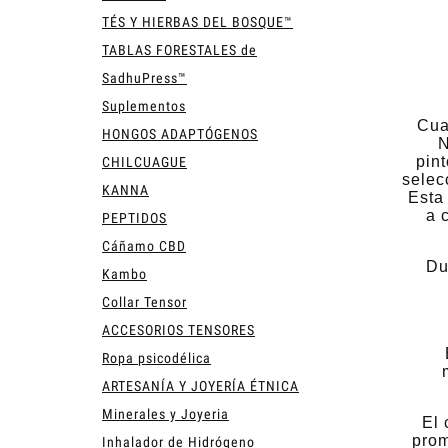
TÉS Y HIERBAS DEL BOSQUE™
TABLAS FORESTALES de
SadhuPress™
Suplementos
Cua
HONGOS ADAPTÓGENOS
N
pin
CHILCUAGUE
selec
KANNA
Esta
a 
PEPTIDOS
Cáñamo CBD
Du
Kambo
Collar Tensor
ACCESORIOS TENSORES
Ropa psicodélica
ARTESANÍA Y JOYERÍA ÉTNICA
Minerales y Joyeria
El 
prom
Inhalador de Hidrógeno