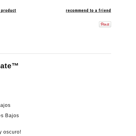
 product
recommend to a friend
late™
ajos
es Bajos
y oscuro!