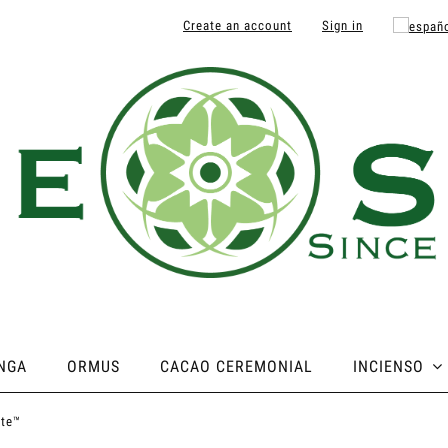
Create an account
Sign in
NGA
ORMUS
CACAO CEREMONIAL
INCIENSO
ate™