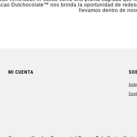
acao Dutchocolate™ nos brinda la oportunidad de redescu
llevamos dentro de nos
MI CUENTA
SO
Sobr
Con