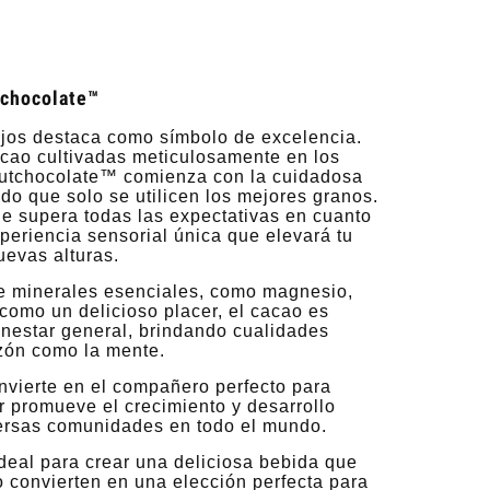
tchocolate™
jos destaca como símbolo de excelencia.
acao cultivadas meticulosamente en los
 Dutchocolate™ comienza con la cuidadosa
o que solo se utilicen los mejores granos.
ue supera todas las expectativas en cuanto
periencia sensorial única que elevará tu
uevas alturas.
de minerales esenciales, como magnesio,
n como un delicioso placer, el cacao es
enestar general, brindando cualidades
azón como la mente.
onvierte en el compañero perfecto para
r promueve el crecimiento y desarrollo
versas comunidades en todo el mundo.
deal para crear una deliciosa bebida que
o convierten en una elección perfecta para