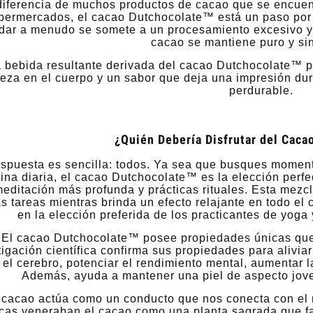
diferencia de muchos productos de cacao que se encuen
permercados, el cacao Dutchocolate™ está un paso por 
dar a menudo se somete a un procesamiento excesivo y c
cacao se mantiene puro y sin
 bebida resultante derivada del cacao Dutchocolate™ 
ueza en el cuerpo y un sabor que deja una impresión du
perdurable.
¿Quién Debería Disfrutar del Caca
espuesta es sencilla: todos. Ya sea que busques moment
tina diaria, el cacao Dutchocolate™ es la elección perfe
editación más profunda y prácticas rituales. Esta mez
 hidratante Moistouch
Balmango Body Lotion
as tareas mientras brinda un efecto relajante en todo el
en la elección preferida de los practicantes de yoga 
El cacao Dutchocolate™ posee propiedades únicas que 
11,40 €
10,50 €
tigación científica confirma sus propiedades para aliviar
 el cerebro, potenciar el rendimiento mental, aumentar l
egular price:
38,00 €
Regular price:
35,00 €
Además, ayuda a mantener una piel de aspecto joven 
Add to cart
Add to cart
 cacao actúa como un conducto que nos conecta con el 
cas veneraban el cacao como una planta sagrada que facil