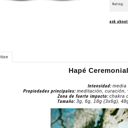
Rating:
ask about
tion
Hapé Ceremonial
Intensidad:
media
Propiedades principales:
meditación, curación, v
Zona de fuerte impacto:
chakra d
Tamaño:
3g, 6g, 18g (3x6g), 48