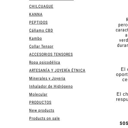
CHILCUAGUE
KANNA
R
PEPTIDOS
perc
carac
Cáñamo CBD
a
Kambo
verd
dura
Collar Tensor
ACCESORIOS TENSORES
Ropa psicodélica
El 
ARTESANÍA Y JOYERÍA ÉTNICA
oport
Minerales y Joyeria
ce
Inhalador de Hidrógeno
El c
Molecular
respu
PRODUCTOS
New products
Products on sale
SOS