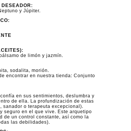
A DESEADOR:
Neptuno y Júpiter.
CO:
ENTE
Balmango Body Lotion
Champú Antil
Ca
ACEITES):
, bálsamo de limón y jazmín.
10,50 €
11,
nita, sodalita, morión.
Regular price:
35,00 €
Regular pr
e encontrar en nuestra tienda: Conjunto
Add to cart
Notify of produ
 confía en sus sentimientos, deslumbra y
entro de ella. La profundización de estas
, sanador o terapeuta excepcional).
y seguro en el que vive. Este arquetipo
d de un control constante, así como la
odas las debilidades).