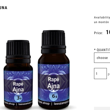
JNA
Availability
un montón
1
Price:
*
QUANTIT
p