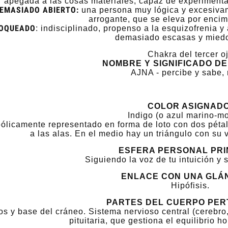
apegada a las cosas materiales, capaz de experimenta
EMASIADO ABIERTO:
una persona muy lógica y excesivame
arrogante, que se eleva por enci
OQUEADO
: indisciplinado, propenso a la esquizofrenia 
demasiado escasas y miedo 
Chakra del tercer o
NOMBRE Y SIGNIFICADO DE
AJNA - percibe y sabe, 
COLOR ASIGNADO
Indigo (o azul marino-m
ólicamente representado en forma de loto con dos péta
a las alas. En el medio hay un triángulo con su 
ESFERA PERSONAL PRI
Siguiendo la voz de tu intuición y s
ENLACE CON UNA GLÁ
Hipófisis.
PARTES DEL CUERPO PER
os y base del cráneo. Sistema nervioso central (cerebro
pituitaria, que gestiona el equilibrio 