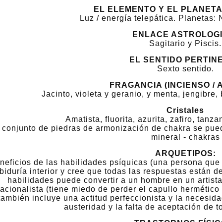
EL ELEMENTO Y EL PLANET
Luz / energía telepática. Planetas: 
ENLACE ASTROLOGI
Sagitario y Piscis.
EL SENTIDO PERTIN
Sexto sentido.
elax Champú-Gel para
Champú hidratante Moistouch
Hombre
FRAGANCIA (INCIENSO / 
Jacinto, violeta y geranio, y menta, jengibre
11,40 €
11,40 €
Cristales
Amatista, fluorita, azurita, zafiro, tanza
egular price:
38,00 €
Regular price:
38,00 €
 conjunto de piedras de armonización de chakra se pued
mineral - chakras
Add to cart
Add to cart
ARQUETIPOS:
neficios de las habilidades psíquicas (una persona que
biduría interior y cree que todas las respuestas están d
habilidades puede convertir a un hombre en un artista
acionalista (tiene miedo de perder el capullo hermético 
también incluye una actitud perfeccionista y la necesida
austeridad y la falta de aceptación de t