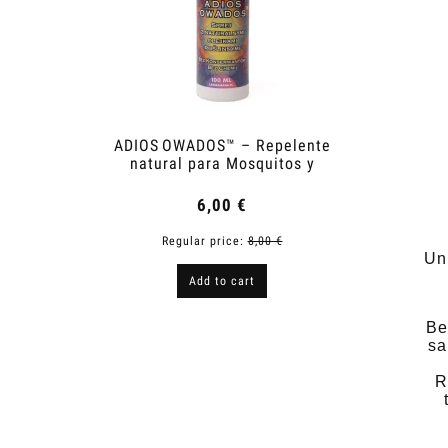
ADIOS OWADOS™ – Repelente
Shower
natural para Mosquitos y
Garrapatas
6,00 €
Regular price:
8,00 €
R
Un
Add to cart
Be
sa
R