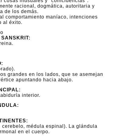
r cosas inusuales y "coincidencias".
nte racional, dogmática, autoritaria y
ma de los demás.
y al comportamiento maníaco, intenciones
al éxito.
jo
 SANSKRIT:
reina.
:
orado).
los grandes en los lados, que se asemejan
vértice apuntando hacia abajo.
NCIPAL:
abiduría interior.
NDULA:
TINENTES:
, cerebelo, médula espinal). La glándula
hormonal en el cuerpo.