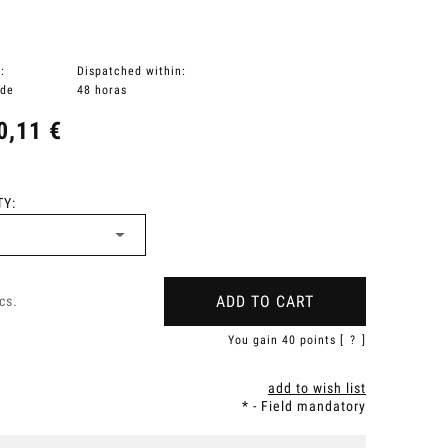
:
Dispatched within:
 de
48 horas
0,11 €
Y:
ADD TO CART
cs.
You gain
40
points [
?
]
add to wish list
*
- Field mandatory