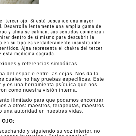
l tercer ojo.
Si está buscando una mayor
d.
Desarrolla lentamente una amplia gama de
rpo y alma se calman, sus sentidos comienzan
mirar dentro de sí mismo para descubrir la
o en su tipo es verdaderamente insustituible
sentidos.
Ajna representa el chakra del tercer
de esta medicina sagrada.
exiones y referencias simbólicas
ma del espacio entre las cejas. Nos da la
os cuales no hay pruebas específicas. Este
r y es una herramienta psíquica que nos
ron como nuestra visión interna.
iento ilimitado para que podamos encontrar
os a otros: maestros, terapeutas, maestros
o una autoridad en nuestras vidas.
 OJO:
scuchando y siguiendo su voz interior, no