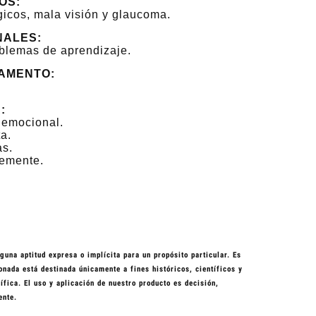
OS:
gicos, mala visión y glaucoma.
NALES:
oblemas de aprendizaje.
AMENTO:
:
 emocional.
a.
as.
remente.
guna aptitud expresa o implícita para un propósito particular. Es
nada está destinada únicamente a fines históricos, científicos y
fica. El uso y aplicación de nuestro producto es decisión,
ente.