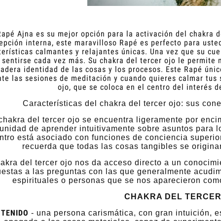
apé Ajna es su mejor opción para la activación del chakra de
epción interna, este maravilloso Rapé es perfecto para uste
terísticas calmantes y relajantes únicas.
Una vez que su cue
 sentirse cada vez más.
Su chakra del tercer ojo le permite 
adera identidad de las cosas y los procesos.
Este Rapé únic
nte las sesiones de meditación y cuando quieres calmar tus 
ojo, que se coloca en el centro del interés 
Características del chakra del tercer ojo: sus con
chakra del tercer ojo se encuentra ligeramente por enci
unidad de aprender intuitivamente sobre asuntos para l
ntro está asociado con funciones de conciencia superio
recuerda que todas las cosas tangibles se origina
hakra del tercer ojo nos da acceso directo a un conocim
estas a las preguntas con las que generalmente acudim
espirituales o personas que se nos aparecieron com
CHAKRA DEL TERCER
TENIDO
- una persona carismática, con gran intuición, e