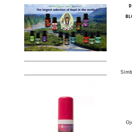
D
BL
Simb
Oj