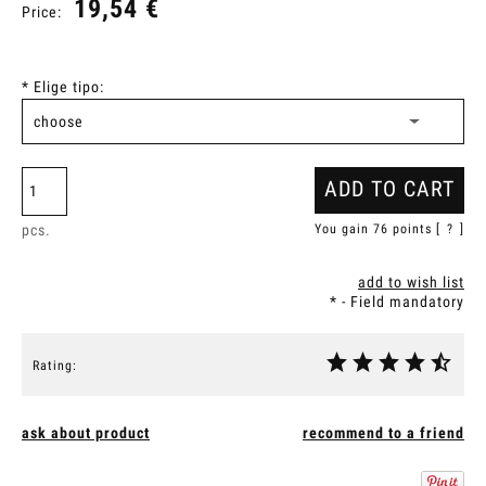
19,54 €
Price:
*
Elige tipo:
ADD TO CART
pcs.
You gain
76
points [
?
]
add to wish list
*
- Field mandatory
Rating:
ask about product
recommend to a friend