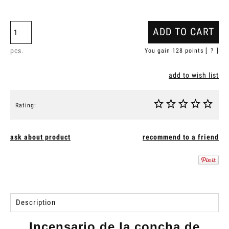
ADD TO CART
pcs.
You gain
128
points [
?
]
add to wish list
Rating:
ask about product
recommend to a friend
Description
Incensario de la concha de