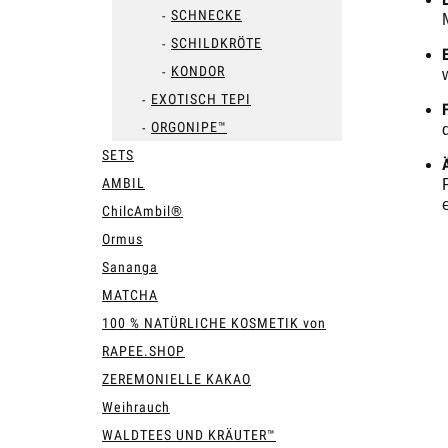
SCHNECKE
SCHILDKRÖTE
KONDOR
EXOTISCH TEPI
ORGONIPE™
SETS
AMBIL
ChilcAmbil®
Ormus
Sananga
MATCHA
100 % NATÜRLICHE KOSMETIK von
RAPEE.SHOP
ZEREMONIELLE KAKAO
Weihrauch
WALDTEES UND KRÄUTER™