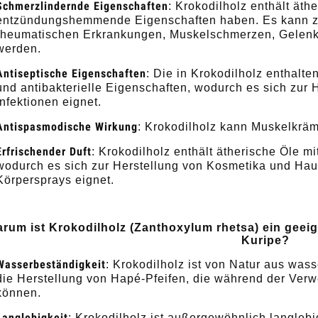
Schmerzlindernde Eigenschaften
: Krokodilholz enthält äth
entzündungshemmende Eigenschaften haben. Es kann z
rheumatischen Erkrankungen, Muskelschmerzen, Gelen
werden.
Antiseptische Eigenschaften
: Die in Krokodilholz enthalt
und antibakterielle Eigenschaften, wodurch es sich zur
Infektionen eignet.
Antispasmodische Wirkung
: Krokodilholz kann Muskelkrä
Erfrischender Duft
: Krokodilholz enthält ätherische Öle 
wodurch es sich zur Herstellung von Kosmetika und Hau
Körpersprays eignet.
rum ist Krokodilholz (Zanthoxylum rhetsa) ein geeign
Kuripe?
Wasserbeständigkeit
: Krokodilholz ist von Natur aus wass
die Herstellung von Hapé-Pfeifen, die während der Verw
können.
Langlebigkeit
: Krokodilholz ist außergewöhnlich langleb