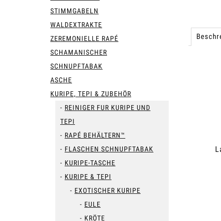
STIMMGABELN
WALDEXTRAKTE
Beschr
ZEREMONIELLE RAPÉ
SCHAMANISCHER
SCHNUPFTABAK
ASCHE
KURIPE, TEPI & ZUBEHÖR
REINIGER FUR KURIPE UND
TEPI
RAPÉ BEHÄLTERN™
L
FLASCHEN SCHNUPFTABAK
KURIPE-TASCHE
KURIPE & TEPI
EXOTISCHER KURIPE
EULE
KRÖTE