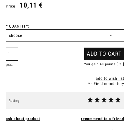
10,11 €
Price:
*
QUANTITY:
ADD TO CART
pcs.
You gain
40
points [
?
]
add to wish list
*
- Field mandatory
Rating:
ask about product
recommend to a friend