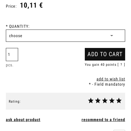
10,11 €
Price:
*
QUANTITY:
ADD TO CART
pcs.
You gain
40
points [
?
]
add to wish list
*
- Field mandatory
Rating:
ask about product
recommend to a friend