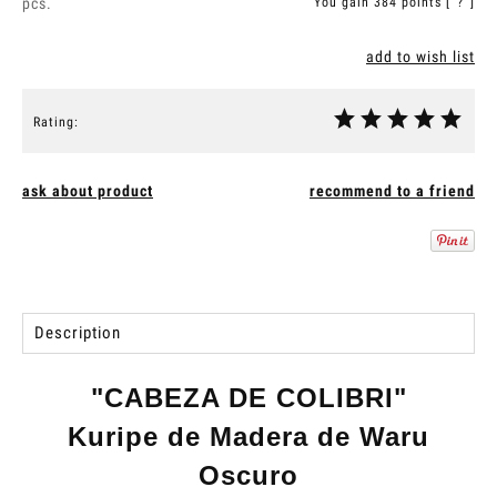
pcs.
You gain
384
points [
?
]
add to wish list
Rating:
ask about product
recommend to a friend
Description
"CABEZA DE COLIBRI"
Kuripe de Madera de Waru
Oscuro