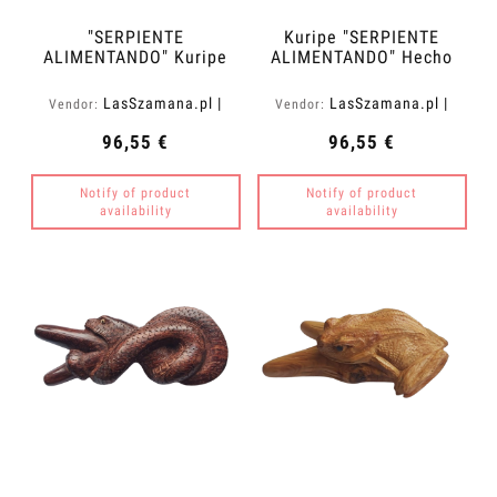
"SERPIENTE
Kuripe "SERPIENTE
ALIMENTANDO" Kuripe
ALIMENTANDO" Hecho
de Madera de Waru
de Madera de Sawo
Oscuro (Acacia
(Manilkara kauki)
LasSzamana.pl |
LasSzamana.pl |
Vendor:
Vendor:
melanoxylon)
Rapee.shop
Rapee.shop
96,55 €
96,55 €
Notify of product
Notify of product
availability
availability