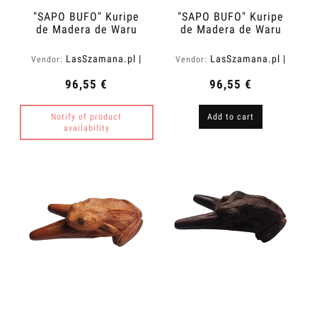
"SAPO BUFO" Kuripe
"SAPO BUFO" Kuripe
de Madera de Waru
de Madera de Waru
(Hibiscus tiliaceus)
Oscuro (Acacia
melanoxylon)
LasSzamana.pl |
LasSzamana.pl |
Vendor:
Vendor:
Rapee.shop
Rapee.shop
96,55 €
96,55 €
Notify of product
Add to cart
availability