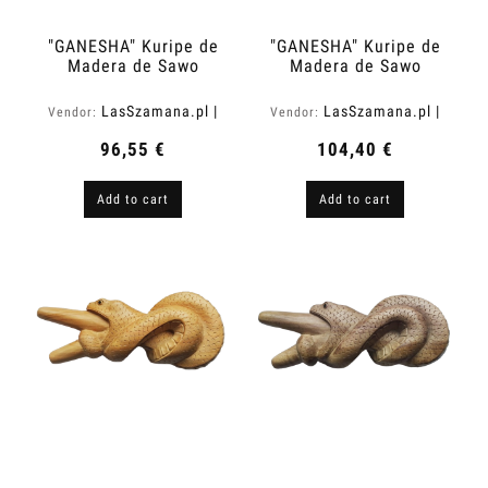
"GANESHA" Kuripe de
"GANESHA" Kuripe de
Madera de Sawo
Madera de Sawo
(Manilkara kauki)
(Manilkara kauki)
LasSzamana.pl |
LasSzamana.pl |
Vendor:
Vendor:
Rapee.shop
Rapee.shop
96,55 €
104,40 €
Add to cart
Add to cart