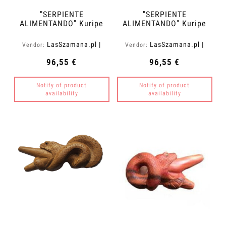
"SERPIENTE
"SERPIENTE
ALIMENTANDO" Kuripe
ALIMENTANDO" Kuripe
de Madera de Cemara
de Madera de
(Vatica cemara)
Cocodrilo
LasSzamana.pl |
LasSzamana.pl |
Vendor:
Vendor:
(Zanthoxylum rhetsa)
Rapee.shop
Rapee.shop
96,55 €
96,55 €
Notify of product
Notify of product
availability
availability