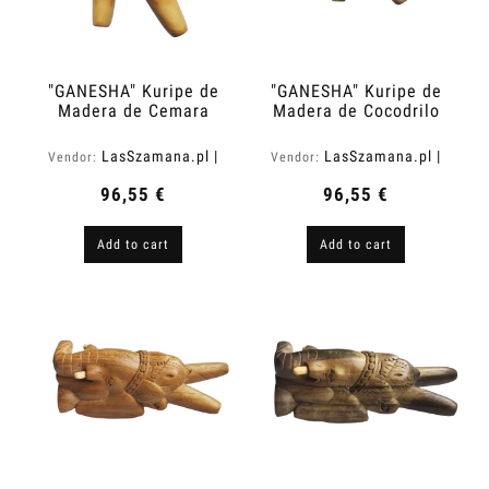
"GANESHA" Kuripe de
"GANESHA" Kuripe de
Madera de Cemara
Madera de Cocodrilo
(Vatica cemara)
(Zanthoxylum rhetsa)
LasSzamana.pl |
LasSzamana.pl |
Vendor:
Vendor:
Rapee.shop
Rapee.shop
96,55 €
96,55 €
Add to cart
Add to cart