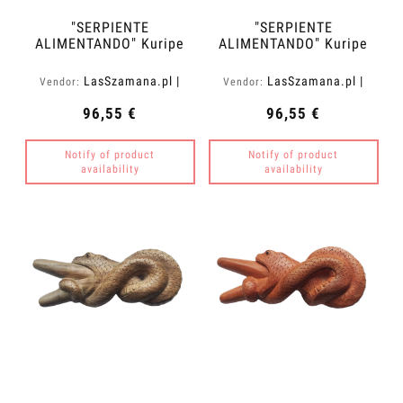
"SERPIENTE
"SERPIENTE
ALIMENTANDO" Kuripe
ALIMENTANDO" Kuripe
de Madera de Teca
de Madera de Waru
(Tectona grandis)
(Hibiscus tiliaceus)
LasSzamana.pl |
LasSzamana.pl |
Vendor:
Vendor:
Rapee.shop
Rapee.shop
96,55 €
96,55 €
Notify of product
Notify of product
availability
availability