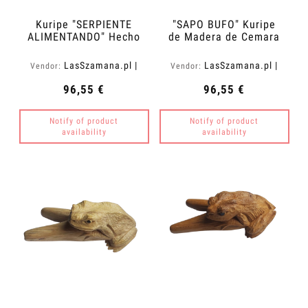
Kuripe "SERPIENTE
"SAPO BUFO" Kuripe
ALIMENTANDO" Hecho
de Madera de Cemara
de Madera de
(Vatica cemara)
Tamarindo
LasSzamana.pl |
LasSzamana.pl |
Vendor:
Vendor:
(Tamarindus indica)
Rapee.shop
Rapee.shop
96,55 €
96,55 €
Notify of product
Notify of product
availability
availability