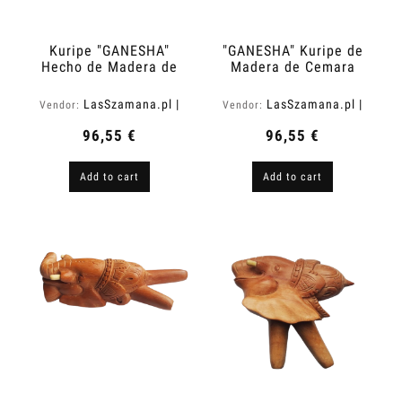
Kuripe "GANESHA"
"GANESHA" Kuripe de
Hecho de Madera de
Madera de Cemara
Tamarindo
(Vatica cemara)
(Tamarindus indica)
LasSzamana.pl |
LasSzamana.pl |
Vendor:
Vendor:
Rapee.shop
Rapee.shop
96,55 €
96,55 €
Add to cart
Add to cart