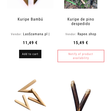
Kuripe Bambú
Kuripe de pino
despedido
LasSzamana.pl |
Rapee.shop
Vendor:
Vendor:
Rapee.shop
11,49 €
15,49 €
Add to cart
Notify of product
availability