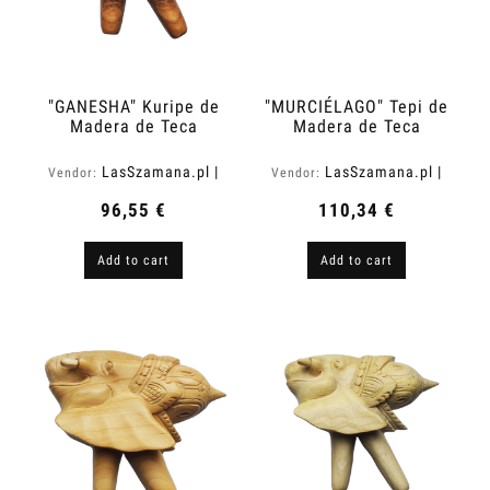
"GANESHA" Kuripe de
"MURCIÉLAGO" Tepi de
Madera de Teca
Madera de Teca
(Tectona grandis)
(Tectona grandis)
LasSzamana.pl |
LasSzamana.pl |
Vendor:
Vendor:
Rapee.shop
Rapee.shop
96,55 €
110,34 €
Add to cart
Add to cart