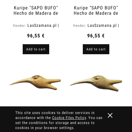
Kuripe "SAPO BUFO"
Kuripe "SAPO BUFO"
Hecho de Madera de
Hecho de Madera de
Sawo (Manilkara
Tamarindo
kauki)
(Tamarindus indica)
LasSzamana.pl |
LasSzamana.pl |
Vendor:
Vendor:
Rapee.shop
Rapee.shop
96,55 €
96,55 €
Add to cart
Add to cart
This site uses cookies to deliver services in
accordance with the
Cookie Files Policy
. You can
set the conditions for storage and access to
cookies in your browser settings.