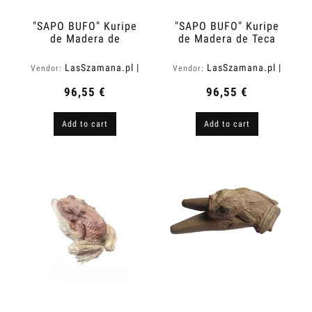
"SAPO BUFO" Kuripe
"SAPO BUFO" Kuripe
de Madera de
de Madera de Teca
Cocodrilo
(Tectona grandis)
(Zanthoxylum rhetsa)
LasSzamana.pl |
LasSzamana.pl |
Vendor:
Vendor:
Rapee.shop
Rapee.shop
96,55 €
96,55 €
Add to cart
Add to cart