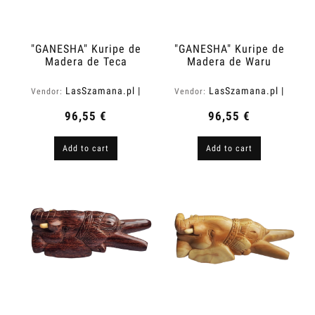
"GANESHA" Kuripe de
"GANESHA" Kuripe de
Madera de Teca
Madera de Waru
(Tectona grandis)
Oscuro (Acacia
melanoxylon)
LasSzamana.pl |
LasSzamana.pl |
Vendor:
Vendor:
Rapee.shop
Rapee.shop
96,55 €
96,55 €
Add to cart
Add to cart