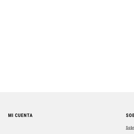
mango Body Lotion
Champú Antiloss Contra la
Caída
10,50 €
11,40 €
egular price:
35,00 €
Regular price:
38,00 €
Add to cart
Notify of product availability
MI CUENTA
SO
Sobr