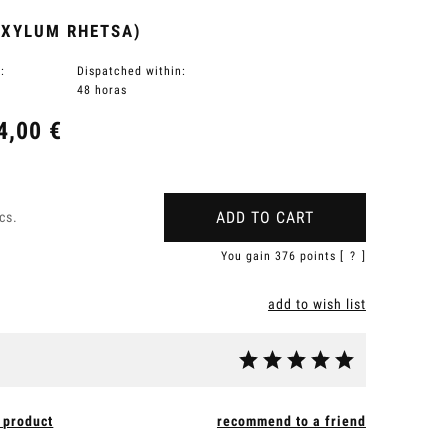
OXYLUM RHETSA)
:
Dispatched within:
48 horas
4,00 €
ADD TO CART
cs.
You gain
376
points [
?
]
add to wish list
 product
recommend to a friend