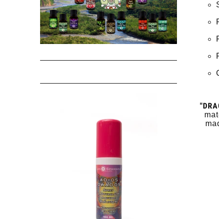
"DRA
mat
mad