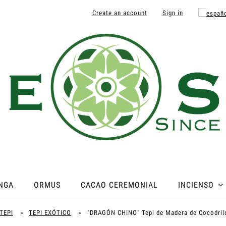
Create an account
Sign in
NGA
ORMUS
CACAO CEREMONIAL
INCIENSO
TEPI
»
TEPI EXÓTICO
»
"DRAGÓN CHINO" Tepi de Madera de Cocodril