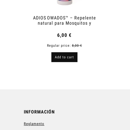
ADIOS OWADOS™ – Repelente
Bal
natural para Mosquitos y
Garrapatas
6,00 €
Regular price:
8,00 €
R
Add to cart
INFORMACIÓN
Reglamento