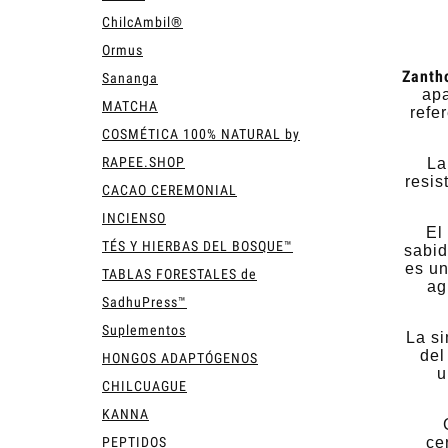
ChilcAmbil®
Ormus
Zanth
Sananga
apa
MATCHA
refe
COSMÉTICA 100% NATURAL by
RAPEE.SHOP
La
resis
CACAO CEREMONIAL
INCIENSO
El
TÉS Y HIERBAS DEL BOSQUE™
sabid
es un
TABLAS FORESTALES de
ag
SadhuPress™
Suplementos
La si
del
HONGOS ADAPTÓGENOS
u
CHILCUAGUE
KANNA
PEPTIDOS
ce