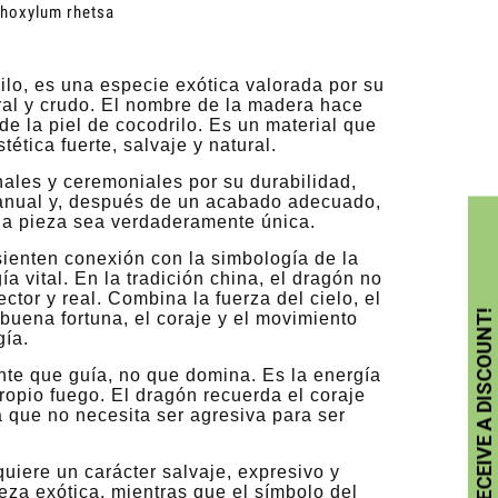
lo, es una especie exótica valorada por su
ral y crudo. El nombre de la madera hace
 de la piel de cocodrilo. Es un material que
ética fuerte, salvaje y natural.
nales y ceremoniales por su durabilidad,
 manual y, después de un acabado adecuado,
ada pieza sea verdaderamente única.
ienten conexión con la simbología de la
a vital. En la tradición china, el dragón no
ctor y real. Combina la fuerza del cielo, el
 buena fortuna, el coraje y el movimiento
gía.
nte que guía, no que domina. Es la energía
 propio fuego. El dragón recuerda el coraje
za que no necesita ser agresiva para ser
iere un carácter salvaje, expresivo y
eza exótica, mientras que el símbolo del