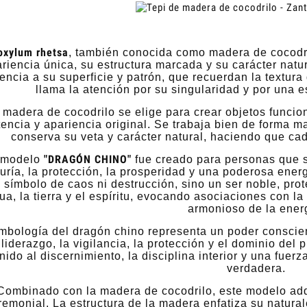
oxylum rhetsa
, también conocida como madera de cocodri
riencia única, su estructura marcada y su carácter natu
rencia a su superficie y patrón, que recuerdan la textura
llama la atención por su singularidad y por una est
 madera de cocodrilo se elige para crear objetos funcio
tencia y apariencia original. Se trabaja bien de forma
conserva su veta y carácter natural, haciendo que c
"DRAGÓN CHINO"
 modelo
fue creado para personas que s
uría, la protección, la prosperidad y una poderosa energí
 símbolo de caos ni destrucción, sino un ser noble, prote
ua, la tierra y el espíritu, evocando asociaciones con la
armonioso de la ener
mbología del dragón chino representa un poder conscie
 liderazgo, la vigilancia, la protección y el dominio del
nido al discernimiento, la disciplina interior y una fuer
verdadera.
Combinado con la madera de cocodrilo, este modelo adqu
remonial. La estructura de la madera enfatiza su natural