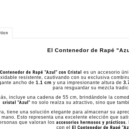
tion
El Contenedor de Rapé "Azul
 Contenedor de Rapé "Azul" con Cristal
es un accesorio ún
oxidable resistente, cautivando con su exclusiva combin
gante ancho de
1.1 cm
y una impresionante altura de
3.
para resguardar su mezcla tradi
s, incluye una cadena de 55 cm, brindándole la comodi
cristal "Azul"
no solo realza su atractivo, sino que tamb
a, tiene una solución elegante para almacenar su apre
 mano. Esto representa una excelente elección que sati
accesorios hermosos y prácticos
personas que valoran los
.
El Contenedor de Rapé "Azu
con el