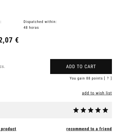
:
Dispatched within:
48 horas
2,07 €
ADD TO CART
cs.
You gain
88
points [
?
]
add to wish list
 product
recommend to a friend