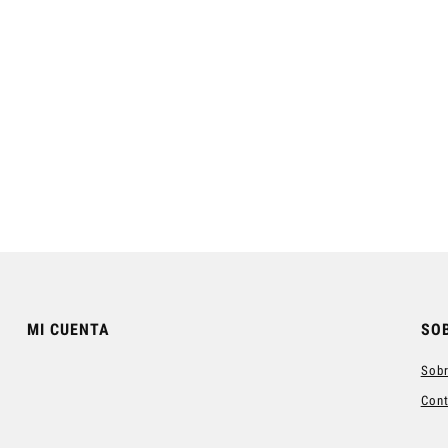
elax Champú-Gel para
Champú hidratante Moistouch
Hombre
11,40 €
11,40 €
egular price:
38,00 €
Regular price:
38,00 €
Add to cart
Add to cart
MI CUENTA
SO
Sobr
Con