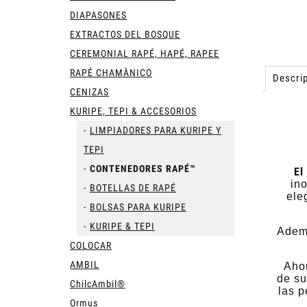
DIAPASONES
EXTRACTOS DEL BOSQUE
CEREMONIAL RAPÉ, HAPÉ, RAPEE
RAPÉ CHAMÀNICO
Descrip
CENIZAS
KURIPE, TEPI & ACCESORIOS
LIMPIADORES PARA KURIPE Y
TEPI
CONTENEDORES RAPÉ™
El
in
BOTELLAS DE RAPÉ
ele
BOLSAS PARA KURIPE
KURIPE & TEPI
Ademá
COLOCAR
AMBIL
Ahor
de su
ChilcAmbil®
las 
Ormus