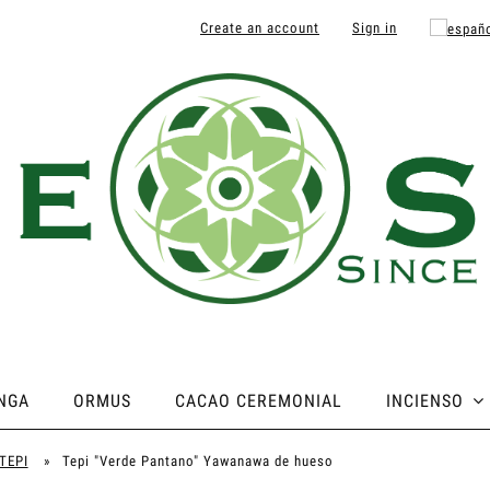
Create an account
Sign in
NGA
ORMUS
CACAO CEREMONIAL
INCIENSO
TEPI
»
Tepi "Verde Pantano" Yawanawa de hueso