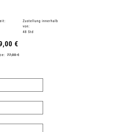
eit:
Zustellung innerhalb
von:
48 Std
9,00 €
ice:
77,00 €