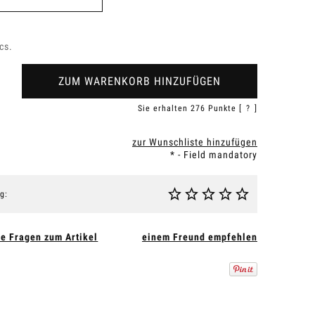
cs.
ZUM WARENKORB HINZUFÜGEN
Sie erhalten
276
Punkte [
?
]
zur Wunschliste hinzufügen
*
- Field mandatory
g:
ie Fragen zum Artikel
einem Freund empfehlen