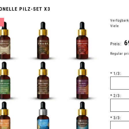
ONELLE PILZ-SET X3
Verfügbark
T
Viele
6
Preis:
Regular pr
*
1/3:
*
2/3:
*
3/3: