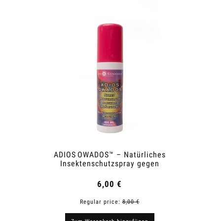
ADIOS OWADOS™ – Natürliches
Noily™
Insektenschutzspray gegen
Mücken und Zecken
6,00 €
Regular price:
8,00 €
R