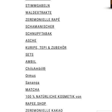
STIMMGABELN
WALDEXTRAKTE
ZEREMONIELLE RAPÉ
SCHAMANISCHER
SCHNUPFTABAK
ASCHE
KURIPE, TEPI & ZUBEHÖR
SETS
AMBIL
ChilcAmbil®
Ormus
Sananga
MATCHA
100 % NATÜRLICHE KOSMETIK von
RAPEE.SHOP
ZEREMONIELLE KAKAO