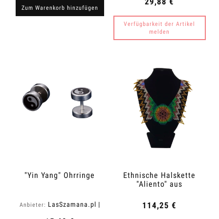
29,88 €
Zum Warenkorb hinzufügen
Verfügbarkeit der Artikel
melden
"Yin Yang" Ohrringe
Ethnische Halskette
"Aliento" aus
Kolumbien
LasSzamana.pl |
114,25 €
Anbieter:
Rapee.shop