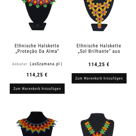
Ethnische Halskette
Ethnische Halskette
„Proteção Da Alma“
„Sol Brilhante“ aus
aus Kolumbien
Kolumbien
LasSzamana.pl |
114,25 €
Anbieter:
Rapee.shop
114,25 €
Zum Warenkorb hinzufügen
Zum Warenkorb hinzufügen