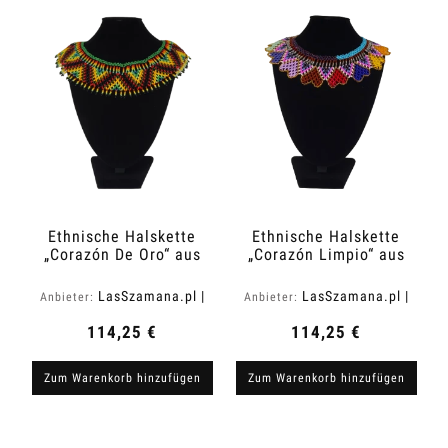
Ethnische Halskette
Ethnische Halskette
„Corazón De Oro“ aus
„Corazón Limpio“ aus
Kolumbien
Kolumbien
LasSzamana.pl |
LasSzamana.pl |
Anbieter:
Anbieter:
Rapee.shop
Rapee.shop
114,25 €
114,25 €
Zum Warenkorb hinzufügen
Zum Warenkorb hinzufügen