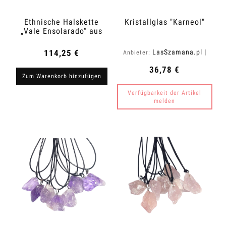
Ethnische Halskette
Kristallglas "Karneol"
„Vale Ensolarado“ aus
Kolumbien
114,25 €
LasSzamana.pl |
Anbieter:
Rapee.shop
36,78 €
Zum Warenkorb hinzufügen
Verfügbarkeit der Artikel
melden