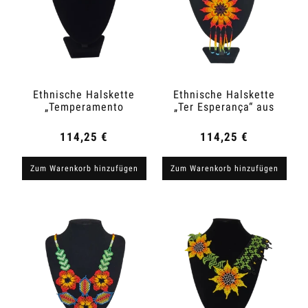
Ethnische Halskette
Ethnische Halskette
„Temperamento
„Ter Esperança“ aus
Ardiente“ aus
Kolumbien
Kolumbien
114,25 €
114,25 €
Zum Warenkorb hinzufügen
Zum Warenkorb hinzufügen