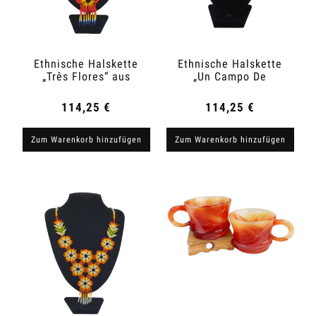
Ethnische Halskette
Ethnische Halskette
„Três Flores“ aus
„Un Campo De
Kolumbien
Girasoles“ aus
Kolumbien
114,25 €
114,25 €
Zum Warenkorb hinzufügen
Zum Warenkorb hinzufügen