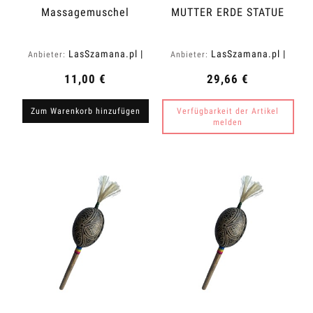
Massagemuschel
MUTTER ERDE STATUE
LasSzamana.pl |
LasSzamana.pl |
Anbieter:
Anbieter:
Rapee.shop
Rapee.shop
11,00 €
29,66 €
Zum Warenkorb hinzufügen
Verfügbarkeit der Artikel
melden