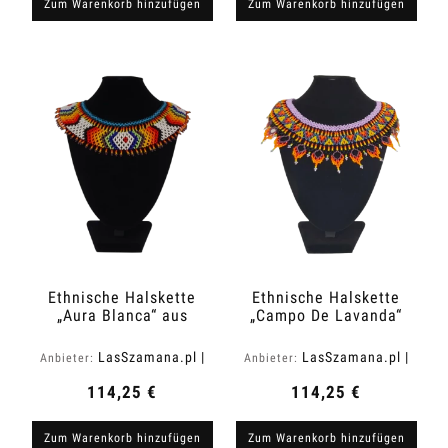
Zum Warenkorb hinzufügen
Zum Warenkorb hinzufügen
Ethnische Halskette
Ethnische Halskette
„Aura Blanca“ aus
„Campo De Lavanda“
Kolumbien
aus Kolumbien
LasSzamana.pl |
LasSzamana.pl |
Anbieter:
Anbieter:
Rapee.shop
Rapee.shop
114,25 €
114,25 €
Zum Warenkorb hinzufügen
Zum Warenkorb hinzufügen