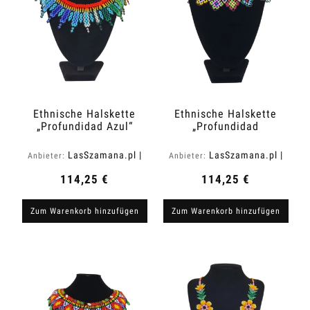
Ethnische Halskette
Ethnische Halskette
„Profundidad Azul“
„Profundidad
aus Kolumbien
Delicada“ aus
Kolumbien
LasSzamana.pl |
LasSzamana.pl |
Anbieter:
Anbieter:
Rapee.shop
Rapee.shop
114,25 €
114,25 €
Zum Warenkorb hinzufügen
Zum Warenkorb hinzufügen