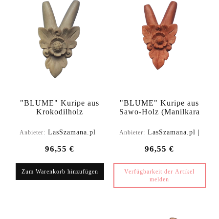
"BLUME" Kuripe aus
"BLUME" Kuripe aus
Krokodilholz
Sawo-Holz (Manilkara
(Zanthoxylum rhetsa)
kauki)
LasSzamana.pl |
LasSzamana.pl |
Anbieter:
Anbieter:
Rapee.shop
Rapee.shop
96,55 €
96,55 €
Zum Warenkorb hinzufügen
Verfügbarkeit der Artikel
melden