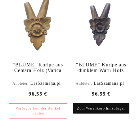
"BLUME" Kuripe aus
"BLUME" Kuripe aus
Cemara-Holz (Vatica
dunklem Waru-Holz
cemara)
(Acacia melanoxylon)
LasSzamana.pl |
LasSzamana.pl |
Anbieter:
Anbieter:
Rapee.shop
Rapee.shop
96,55 €
96,55 €
Verfügbarkeit der Artikel
Zum Warenkorb hinzufügen
melden