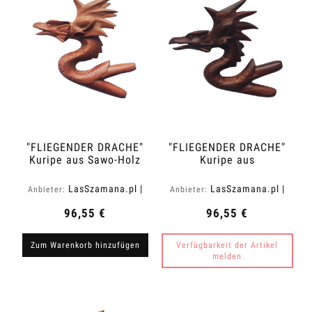
"FLIEGENDER DRACHE"
"FLIEGENDER DRACHE"
Kuripe aus Sawo-Holz
Kuripe aus
(Manilkara kauki)
Tamarindenholz
(Tamarindus indica)
LasSzamana.pl |
LasSzamana.pl |
Anbieter:
Anbieter:
Rapee.shop
Rapee.shop
96,55 €
96,55 €
Zum Warenkorb hinzufügen
Verfügbarkeit der Artikel
melden