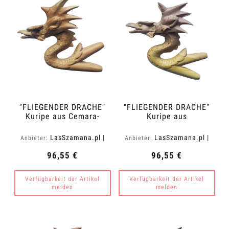
"FLIEGENDER DRACHE"
"FLIEGENDER DRACHE"
Kuripe aus Cemara-
Kuripe aus
Holz (Vatica cemara)
Krokodilholz
(Zanthoxylum rhetsa)
LasSzamana.pl |
LasSzamana.pl |
Anbieter:
Anbieter:
Rapee.shop
Rapee.shop
96,55 €
96,55 €
Verfügbarkeit der Artikel
Verfügbarkeit der Artikel
melden
melden