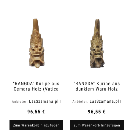
"RANGDA" Kuripe aus
"RANGDA" Kuripe aus
Cemara-Holz (Vatica
dunklem Waru-Holz
cemara)
(Acacia melanoxylon)
LasSzamana.pl |
LasSzamana.pl |
Anbieter:
Anbieter:
Rapee.shop
Rapee.shop
96,55 €
96,55 €
Zum Warenkorb hinzufügen
Zum Warenkorb hinzufügen