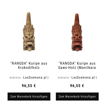
"RANGDA" Kuripe aus
"RANGDA" Kuripe aus
Krokodilholz
Sawo-Holz (Manilkara
(Zanthoxylum rhetsa)
kauki)
LasSzamana.pl |
LasSzamana.pl |
Anbieter:
Anbieter:
Rapee.shop
Rapee.shop
96,55 €
96,55 €
Zum Warenkorb hinzufügen
Zum Warenkorb hinzufügen