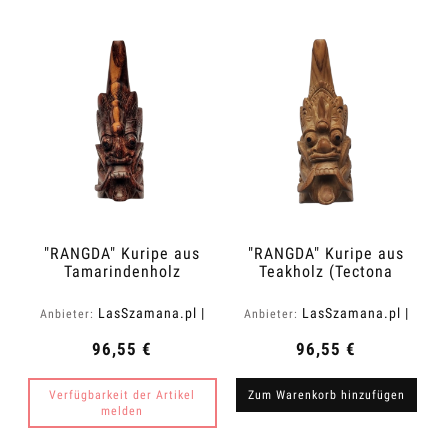
"RANGDA" Kuripe aus
"RANGDA" Kuripe aus
Tamarindenholz
Teakholz (Tectona
(Tamarindus indica)
grandis)
LasSzamana.pl |
LasSzamana.pl |
Anbieter:
Anbieter:
Rapee.shop
Rapee.shop
96,55 €
96,55 €
Verfügbarkeit der Artikel
Zum Warenkorb hinzufügen
melden