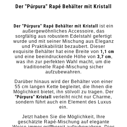
Der "Púrpura" Rapé Behälter mit Kristall
Der "Púrpura" Rapé Behälter mit Kristall
ist ein
außergewöhnliches Accessoire, das
sorgfältig aus robustem Edelstahl gefertigt
wurde und mit seiner Mischung aus Eleganz
und Praktikabilität bezaubert. Dieser
1,1 cm
exquisite Behälter hat eine Breite von
3,7 cm
und eine beeindruckende Höhe von
,
was ihn zur perfekten Wahl macht, um die
traditionelle Rapé-Mischung sicher
aufzubewahren.
Darüber hinaus wird der Behälter von einer
55 cm langen Kette begleitet, die Ihnen die
Möglichkeit bietet, ihn stilvoll zu tragen. Der
"Púrpura" Kristall
verleiht nicht nur Charme,
sondern führt auch ein Element des Luxus
ein.
Jetzt haben Sie die Möglichkeit, Ihre
geschätzte Rapé-Mischung auf elegante
Weise immer griffbereit aufzubewahren. Dies