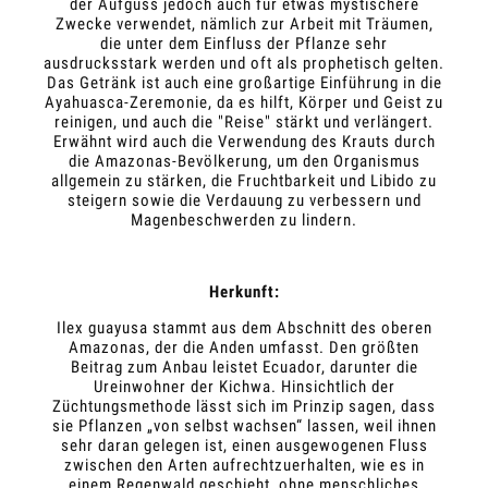
der Aufguss jedoch auch für etwas mystischere
Zwecke verwendet, nämlich zur Arbeit mit Träumen,
die unter dem Einfluss der Pflanze sehr
ausdrucksstark werden und oft als prophetisch gelten.
Das Getränk ist auch eine großartige Einführung in die
Ayahuasca-Zeremonie, da es hilft, Körper und Geist zu
reinigen, und auch die "Reise" stärkt und verlängert.
Erwähnt wird auch die Verwendung des Krauts durch
die Amazonas-Bevölkerung, um den Organismus
allgemein zu stärken, die Fruchtbarkeit und Libido zu
steigern sowie die Verdauung zu verbessern und
Magenbeschwerden zu lindern.
Herkunft:
Ilex guayusa stammt aus dem Abschnitt des oberen
Amazonas, der die Anden umfasst. Den größten
Beitrag zum Anbau leistet Ecuador, darunter die
Ureinwohner der Kichwa. Hinsichtlich der
Züchtungsmethode lässt sich im Prinzip sagen, dass
sie Pflanzen „von selbst wachsen“ lassen, weil ihnen
sehr daran gelegen ist, einen ausgewogenen Fluss
zwischen den Arten aufrechtzuerhalten, wie es in
einem Regenwald geschieht, ohne menschliches