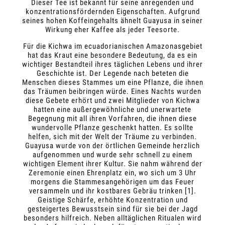
Dieser Tee ist bekannt für seine anregenden und
konzentrationsfördernden Eigenschaften. Aufgrund
seines hohen Koffeingehalts ähnelt Guayusa in seiner
Wirkung eher Kaffee als jeder Teesorte.
Für die Kichwa im ecuadorianischen Amazonasgebiet
hat das Kraut eine besondere Bedeutung, da es ein
wichtiger Bestandteil ihres täglichen Lebens und ihrer
Geschichte ist. Der Legende nach beteten die
Menschen dieses Stammes um eine Pflanze, die ihnen
das Träumen beibringen würde. Eines Nachts wurden
diese Gebete erhört und zwei Mitglieder von Kichwa
hatten eine außergewöhnliche und unerwartete
Begegnung mit all ihren Vorfahren, die ihnen diese
wundervolle Pflanze geschenkt hatten. Es sollte
helfen, sich mit der Welt der Träume zu verbinden.
Guayusa wurde von der örtlichen Gemeinde herzlich
aufgenommen und wurde sehr schnell zu einem
wichtigen Element ihrer Kultur. Sie nahm während der
Zeremonie einen Ehrenplatz ein, wo sich um 3 Uhr
morgens die Stammesangehörigen um das Feuer
versammeln und ihr kostbares Gebräu trinken [1].
Geistige Schärfe, erhöhte Konzentration und
gesteigertes Bewusstsein sind für sie bei der Jagd
besonders hilfreich. Neben alltäglichen Ritualen wird