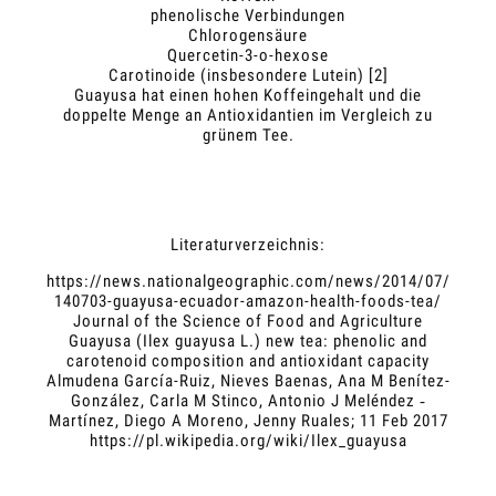
phenolische Verbindungen
Chlorogensäure
Quercetin-3-o-hexose
Carotinoide (insbesondere Lutein) [2]
Guayusa hat einen hohen Koffeingehalt und die
doppelte Menge an Antioxidantien im Vergleich zu
grünem Tee.
Literaturverzeichnis:
https://news.nationalgeographic.com/news/2014/07/
140703-guayusa-ecuador-amazon-health-foods-tea/
Journal of the Science of Food and Agriculture
Guayusa (Ilex guayusa L.) new tea: phenolic and
carotenoid composition and antioxidant capacity
Almudena García-Ruiz, Nieves Baenas, Ana M Benítez-
González, Carla M Stinco, Antonio J Meléndez ‐
Martínez, Diego A Moreno, Jenny Ruales; 11 Feb 2017
https://pl.wikipedia.org/wiki/Ilex_guayusa