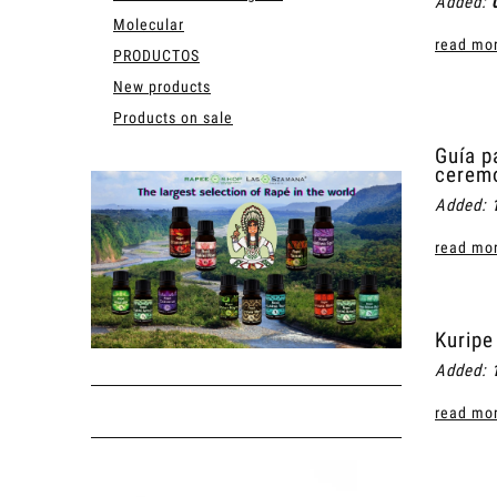
Added:
Molecular
read mor
PRODUCTOS
New products
Products on sale
Guía p
cerem
Added:
read mor
Kuripe
Added:
read mor