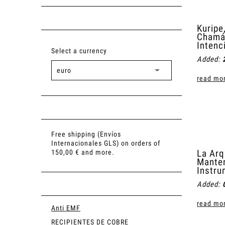
Kuripe
Chamán
Intenc
Select a currency
Added:
read mor
Free shipping (Envíos
Internacionales GLS) on orders of
La Arq
150,00 € and more.
Manten
Instru
Added:
read mor
Anti EMF
RECIPIENTES DE COBRE