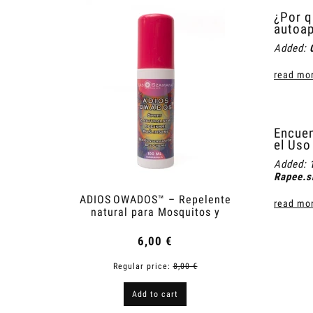
¿Por q
autoap
Added:
read mor
Encuen
el Uso
Added:
Rapee.s
ADIOS OWADOS™ – Repelente
Shower
read mor
natural para Mosquitos y
Garrapatas
6,00 €
Regular price:
8,00 €
R
Add to cart