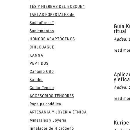
TÉS Y HIERBAS DEL BOSQUE™
TABLAS FORESTALES de
SadhuPress™
Guía K
ritual
Suplementos
HONGOS ADAPTÓGENOS
Added:
CHILCUAGUE
read mor
KANNA
PEPTIDOS
Cáñamo CBD
Aplica
y efic
Kambo
Added:
Collar Tensor
ACCESORIOS TENSORES
read mor
Ropa psicodélica
ARTESANÍA Y JOYERÍA ÉTNICA
Minerales y Joyeria
Kuripe
Inhalador de Hidrógeno