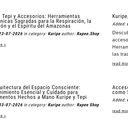
, Tepi y Accesorios: Herramientas
Kuripe
icas Sagradas para la Respiración, la
Added:
ión y el Espíritu del Amazonas
Descub
23-07-2026
in category:
Kuripe
author:
Rapee.Shop
acceso
e »
Herram
las tr
read mo
uitectura del Espacio Consciente:
Acceso
imiento Esencial y Cuidado para
como S
mentos Hechos a Mano Kuripe y Tepi
Added:
03-07-2026
in category:
Kuripe
author:
Rapee Shop
read mo
e »