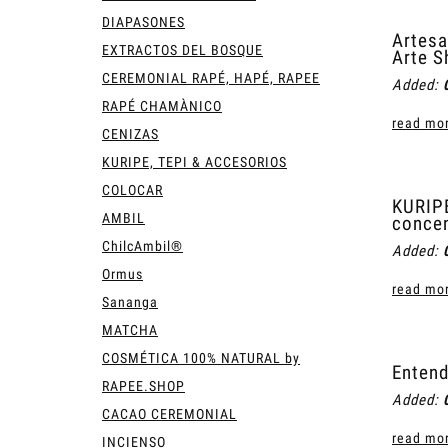
DIAPASONES
Artesa
EXTRACTOS DEL BOSQUE
Arte S
CEREMONIAL RAPÉ, HAPÉ, RAPEE
Added:
RAPÉ CHAMÀNICO
read mor
CENIZAS
KURIPE, TEPI & ACCESORIOS
COLOCAR
KURIPE
AMBIL
concen
ChilcAmbil®
Added:
Ormus
read mor
Sananga
MATCHA
COSMÉTICA 100% NATURAL by
Entend
RAPEE.SHOP
Added:
CACAO CEREMONIAL
read mor
INCIENSO