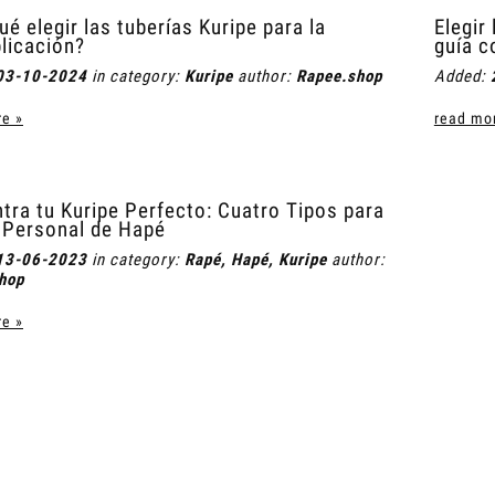
ué elegir las tuberías Kuripe para la
Elegir
licación?
guía c
03-10-2024
in category:
Kuripe
author:
Rapee.shop
Added:
e »
read mo
tra tu Kuripe Perfecto: Cuatro Tipos para
 Personal de Hapé
13-06-2023
in category:
Rapé
,
Hapé
,
Kuripe
author:
hop
elax Champú-Gel para
Champú hidratante Moistouch
e »
Hombre
11,40 €
11,40 €
egular price:
38,00 €
Regular price:
38,00 €
Add to cart
Add to cart