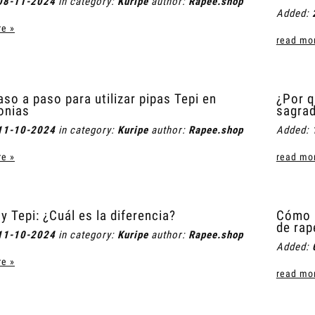
08-11-2024
in category:
Kuripe
author:
Rapee.shop
Added:
e »
read mo
aso a paso para utilizar pipas Tepi en
¿Por q
onias
sagra
11-10-2024
in category:
Kuripe
author:
Rapee.shop
Added:
e »
read mo
 y Tepi: ¿Cuál es la diferencia?
Cómo l
de rap
11-10-2024
in category:
Kuripe
author:
Rapee.shop
Added:
e »
read mo