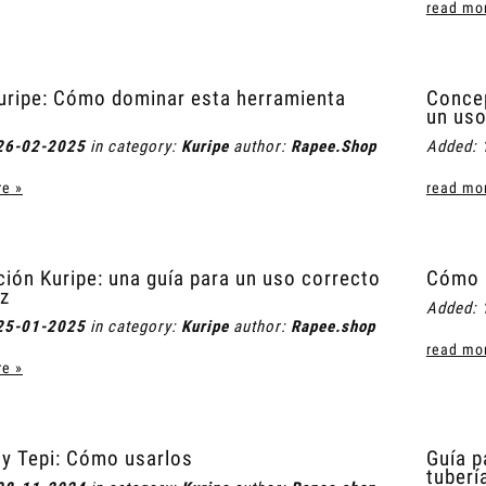
read mo
uripe: Cómo dominar esta herramienta
Concep
un uso
26-02-2025
in category:
Kuripe
author:
Rapee.Shop
Added:
e »
read mo
ción Kuripe: una guía para un uso correcto
Cómo u
az
Added:
25-01-2025
in category:
Kuripe
author:
Rapee.shop
read mo
e »
 y Tepi: Cómo usarlos
Guía p
tuberí