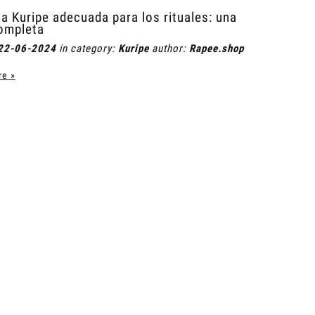
 la Kuripe adecuada para los rituales: una
ompleta
22-06-2024
in category:
Kuripe
author:
Rapee.shop
re »
Balmango Body Lotion
Champú Antil
Ca
10,50 €
11,
Regular price:
35,00 €
Regular pr
Add to cart
Notify of produ