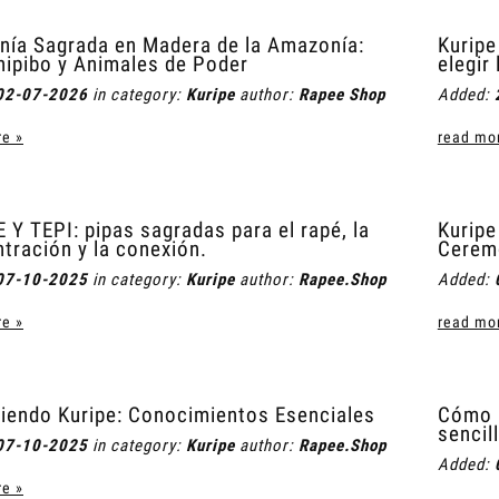
nía Sagrada en Madera de la Amazonía:
Kuripe
hipibo y Animales de Poder
elegir 
02-07-2026
in category:
Kuripe
author:
Rapee Shop
Added:
e »
read mo
 Y TEPI: pipas sagradas para el rapé, la
Kuripe
tración y la conexión.
Cerem
07-10-2025
in category:
Kuripe
author:
Rapee.Shop
Added:
e »
read mo
iendo Kuripe: Conocimientos Esenciales
Cómo u
sencil
07-10-2025
in category:
Kuripe
author:
Rapee.Shop
Added:
e »