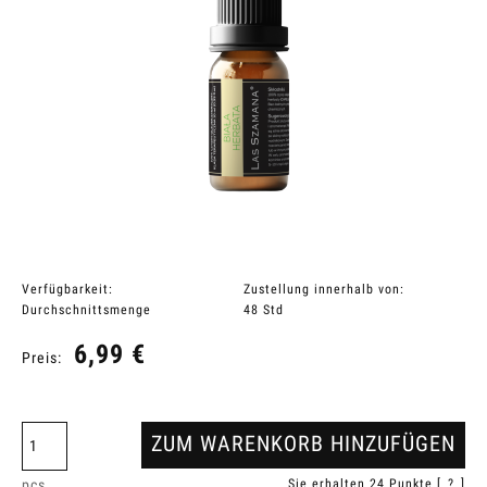
Verfügbarkeit:
Zustellung innerhalb von:
Durchschnittsmenge
48 Std
6,99 €
Preis:
ZUM WARENKORB HINZUFÜGEN
pcs.
Sie erhalten
24
Punkte [
?
]