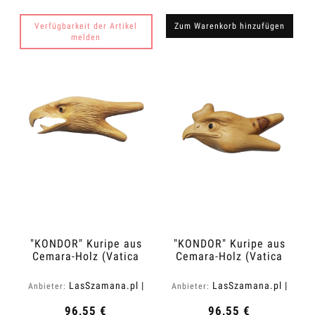
Verfügbarkeit der Artikel
Zum Warenkorb hinzufügen
melden
"KONDOR" Kuripe aus
"KONDOR" Kuripe aus
Cemara-Holz (Vatica
Cemara-Holz (Vatica
cemara)
cemara)
LasSzamana.pl |
LasSzamana.pl |
Anbieter:
Anbieter:
Rapee.shop
Rapee.shop
96,55 €
96,55 €