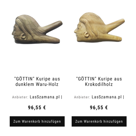
"GÖTTIN" Kuripe aus
"GÖTTIN" Kuripe aus
dunklem Waru-Holz
Krokodilholz
(Acacia melanoxylon)
(Zanthoxylum rhetsa)
LasSzamana.pl |
LasSzamana.pl |
Anbieter:
Anbieter:
Rapee.shop
Rapee.shop
96,55 €
96,55 €
Zum Warenkorb hinzufügen
Zum Warenkorb hinzufügen