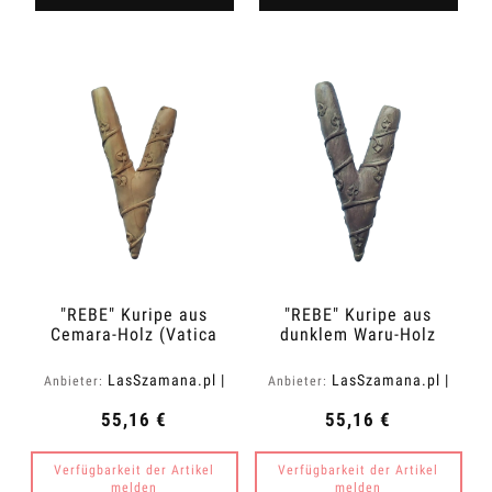
"REBE" Kuripe aus
"REBE" Kuripe aus
Cemara-Holz (Vatica
dunklem Waru-Holz
cemara)
(Acacia melanoxylon)
LasSzamana.pl |
LasSzamana.pl |
Anbieter:
Anbieter:
Rapee.shop
Rapee.shop
55,16 €
55,16 €
Verfügbarkeit der Artikel
Verfügbarkeit der Artikel
melden
melden