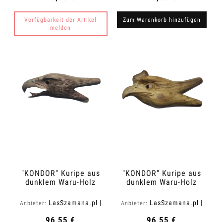
Verfügbarkeit der Artikel
Zum Warenkorb hinzufügen
melden
"KONDOR" Kuripe aus
"KONDOR" Kuripe aus
dunklem Waru-Holz
dunklem Waru-Holz
(Acacia melanoxylon)
(Acacia melanoxylon)
LasSzamana.pl |
LasSzamana.pl |
Anbieter:
Anbieter:
Rapee.shop
Rapee.shop
96,55 €
96,55 €