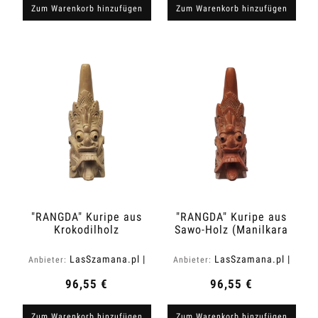
Zum Warenkorb hinzufügen
Zum Warenkorb hinzufügen
"RANGDA" Kuripe aus
"RANGDA" Kuripe aus
Krokodilholz
Sawo-Holz (Manilkara
(Zanthoxylum rhetsa)
kauki)
LasSzamana.pl |
LasSzamana.pl |
Anbieter:
Anbieter:
Rapee.shop
Rapee.shop
96,55 €
96,55 €
Zum Warenkorb hinzufügen
Zum Warenkorb hinzufügen