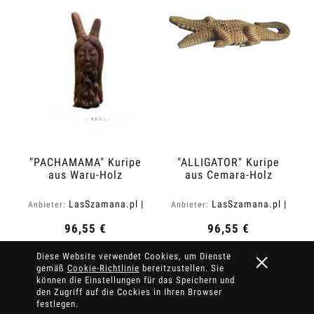
"PACHAMAMA" Kuripe
"ALLIGATOR" Kuripe
aus Waru-Holz
aus Cemara-Holz
(Hibiscus tiliaceus)
(Vatica cemara)
LasSzamana.pl |
LasSzamana.pl |
Anbieter:
Anbieter:
Rapee.shop
Rapee.shop
96,55 €
96,55 €
Diese Website verwendet Cookies, um Dienste
Zum Warenkorb hinzufügen
Zum Warenkorb hinzufügen
gemäß
Cookie-Richtlinie
bereitzustellen. Sie
können die Einstellungen für das Speichern und
den Zugriff auf die Cockies in Ihren Browser
festlegen.