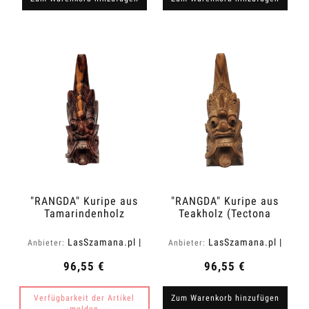
"RANGDA" Kuripe aus
"RANGDA" Kuripe aus
Tamarindenholz
Teakholz (Tectona
(Tamarindus indica)
grandis)
LasSzamana.pl |
LasSzamana.pl |
Anbieter:
Anbieter:
Rapee.shop
Rapee.shop
96,55 €
96,55 €
Verfügbarkeit der Artikel
Zum Warenkorb hinzufügen