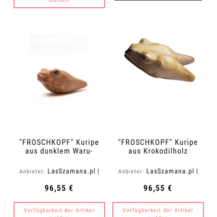
melden
"FROSCHKOPF" Kuripe
"FROSCHKOPF" Kuripe
aus dunklem Waru-
aus Krokodilholz
Holz (Acacia
(Zanthoxylum rhetsa)
melanoxylon)
LasSzamana.pl |
LasSzamana.pl |
Anbieter:
Anbieter:
Rapee.shop
Rapee.shop
96,55 €
96,55 €
Verfügbarkeit der Artikel
Verfügbarkeit der Artikel