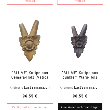
melden
melden
"BLUME" Kuripe aus
"BLUME" Kuripe aus
Cemara-Holz (Vatica
dunklem Waru-Holz
cemara)
(Acacia melanoxylon)
LasSzamana.pl |
LasSzamana.pl |
Anbieter:
Anbieter:
Rapee.shop
Rapee.shop
96,55 €
96,55 €
Verfügbarkeit der Artikel
Zum Warenkorb hinzufügen