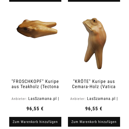
"FROSCHKOPF" Kuripe
"KRÖTE" Kuripe aus
aus Teakholz (Tectona
Cemara-Holz (Vatica
grandis)
cemara)
LasSzamana.pl |
LasSzamana.pl |
Anbieter:
Anbieter:
Rapee.shop
Rapee.shop
96,55 €
96,55 €
Zum Warenkorb hinzufügen
Zum Warenkorb hinzufügen