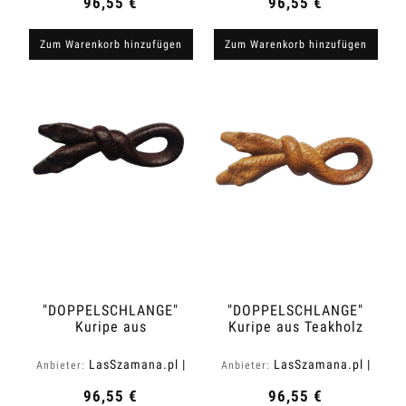
96,55 €
96,55 €
Zum Warenkorb hinzufügen
Zum Warenkorb hinzufügen
"DOPPELSCHLANGE"
"DOPPELSCHLANGE"
Kuripe aus
Kuripe aus Teakholz
Tamarindenholz
(Tectona grandis)
(Tamarindus indica)
LasSzamana.pl |
LasSzamana.pl |
Anbieter:
Anbieter:
Rapee.shop
Rapee.shop
96,55 €
96,55 €