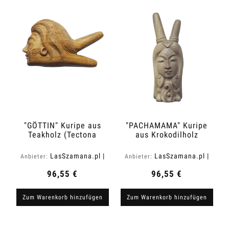
"GÖTTIN" Kuripe aus
"PACHAMAMA" Kuripe
Teakholz (Tectona
aus Krokodilholz
grandis)
(Zanthoxylum rhetsa)
LasSzamana.pl |
LasSzamana.pl |
Anbieter:
Anbieter:
Rapee.shop
Rapee.shop
96,55 €
96,55 €
Zum Warenkorb hinzufügen
Zum Warenkorb hinzufügen