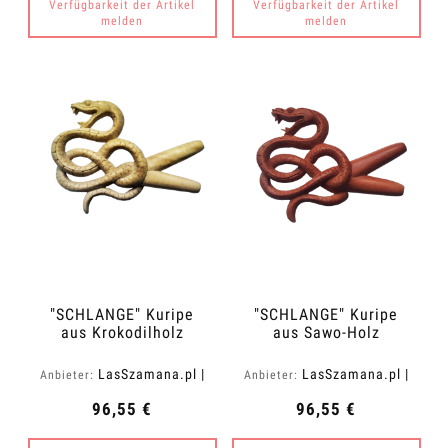
Verfügbarkeit der Artikel
Verfügbarkeit der Artikel
melden
melden
"SCHLANGE" Kuripe
"SCHLANGE" Kuripe
aus Krokodilholz
aus Sawo-Holz
(Zanthoxylum rhetsa)
(Manilkara kauki)
LasSzamana.pl |
LasSzamana.pl |
Anbieter:
Anbieter:
Rapee.shop
Rapee.shop
96,55 €
96,55 €