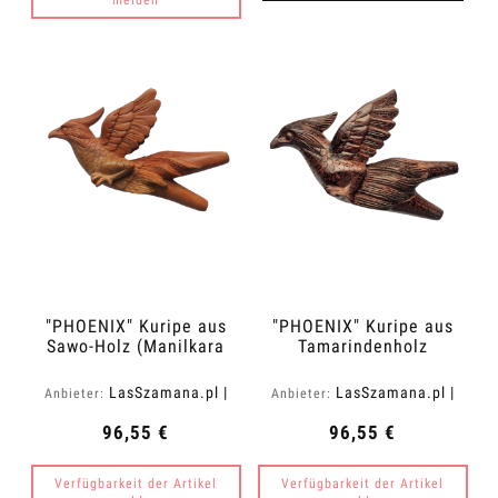
melden
"PHOENIX" Kuripe aus
"PHOENIX" Kuripe aus
Sawo-Holz (Manilkara
Tamarindenholz
kauki)
(Tamarindus indica)
LasSzamana.pl |
LasSzamana.pl |
Anbieter:
Anbieter:
Rapee.shop
Rapee.shop
96,55 €
96,55 €
Verfügbarkeit der Artikel
Verfügbarkeit der Artikel