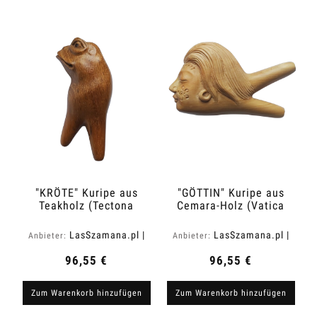
"KRÖTE" Kuripe aus
"GÖTTIN" Kuripe aus
Teakholz (Tectona
Cemara-Holz (Vatica
grandis)
cemara)
LasSzamana.pl |
LasSzamana.pl |
Anbieter:
Anbieter:
Rapee.shop
Rapee.shop
96,55 €
96,55 €
Zum Warenkorb hinzufügen
Zum Warenkorb hinzufügen