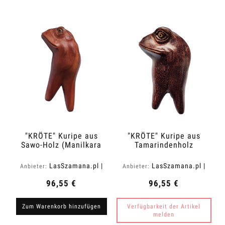
"KRÖTE" Kuripe aus
"KRÖTE" Kuripe aus
Sawo-Holz (Manilkara
Tamarindenholz
kauki)
(Tamarindus indica)
LasSzamana.pl |
LasSzamana.pl |
Anbieter:
Anbieter:
Rapee.shop
Rapee.shop
96,55 €
96,55 €
Zum Warenkorb hinzufügen
Verfügbarkeit der Artikel
melden