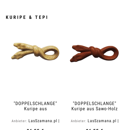
KURIPE & TEPI
"DOPPELSCHLANGE"
"DOPPELSCHLANGE"
Kuripe aus
Kuripe aus Sawo-Holz
Krokodilholz
(Manilkara kauki)
(Zanthoxylum rhetsa)
LasSzamana.pl |
LasSzamana.pl |
Anbieter:
Anbieter:
Rapee.shop
Rapee.shop