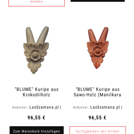
melden
"BLUME" Kuripe aus
"BLUME" Kuripe aus
Krokodilholz
Sawo-Holz (Manilkara
(Zanthoxylum rhetsa)
kauki)
LasSzamana.pl |
LasSzamana.pl |
Anbieter:
Anbieter:
Rapee.shop
Rapee.shop
96,55 €
96,55 €
Zum Warenkorb hinzufügen
Verfügbarkeit der Artikel