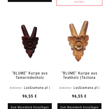
melden
"BLUME" Kuripe aus
"BLUME" Kuripe aus
Tamarindenholz
Teakholz (Tectona
(Tamarindus indica)
grandis)
LasSzamana.pl |
LasSzamana.pl |
Anbieter:
Anbieter:
Rapee.shop
Rapee.shop
96,55 €
96,55 €
Zum Warenkorb hinzufügen
Zum Warenkorb hinzufügen