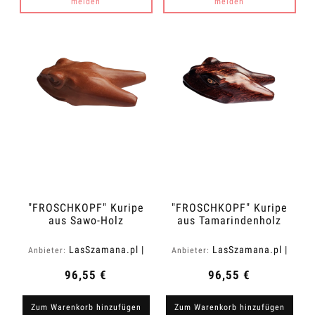
melden
melden
"FROSCHKOPF" Kuripe
"FROSCHKOPF" Kuripe
aus Sawo-Holz
aus Tamarindenholz
(Manilkara kauki)
(Tamarindus indica)
LasSzamana.pl |
LasSzamana.pl |
Anbieter:
Anbieter:
Rapee.shop
Rapee.shop
96,55 €
96,55 €
Zum Warenkorb hinzufügen
Zum Warenkorb hinzufügen