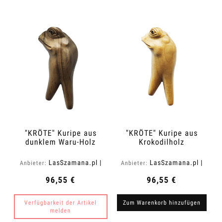
"KRÖTE" Kuripe aus
"KRÖTE" Kuripe aus
dunklem Waru-Holz
Krokodilholz
(Acacia melanoxylon)
(Zanthoxylum rhetsa)
LasSzamana.pl |
LasSzamana.pl |
Anbieter:
Anbieter:
Rapee.shop
Rapee.shop
96,55 €
96,55 €
Verfügbarkeit der Artikel
Zum Warenkorb hinzufügen
melden