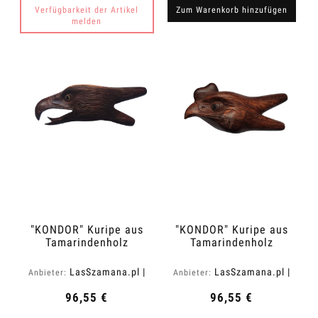
Verfügbarkeit der Artikel
Zum Warenkorb hinzufügen
melden
"KONDOR" Kuripe aus
"KONDOR" Kuripe aus
Tamarindenholz
Tamarindenholz
(Tamarindus indica)
(Tamarindus indica)
LasSzamana.pl |
LasSzamana.pl |
Anbieter:
Anbieter:
Rapee.shop
Rapee.shop
96,55 €
96,55 €