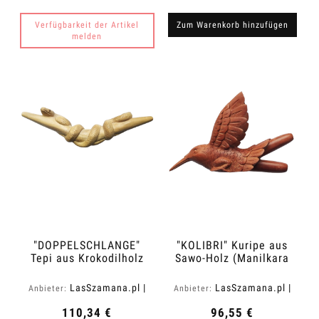
Verfügbarkeit der Artikel
Zum Warenkorb hinzufügen
melden
"DOPPELSCHLANGE"
"KOLIBRI" Kuripe aus
Tepi aus Krokodilholz
Sawo-Holz (Manilkara
(Zanthoxylum rhetsa)
kauki)
LasSzamana.pl |
LasSzamana.pl |
Anbieter:
Anbieter:
Rapee.shop
Rapee.shop
110,34 €
96,55 €