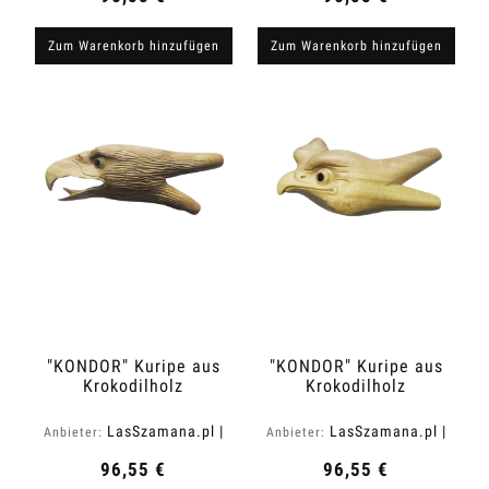
Zum Warenkorb hinzufügen
Zum Warenkorb hinzufügen
"KONDOR" Kuripe aus
"KONDOR" Kuripe aus
Krokodilholz
Krokodilholz
(Zanthoxylum rhetsa)
(Zanthoxylum rhetsa)
LasSzamana.pl |
LasSzamana.pl |
Anbieter:
Anbieter:
Rapee.shop
Rapee.shop
96,55 €
96,55 €