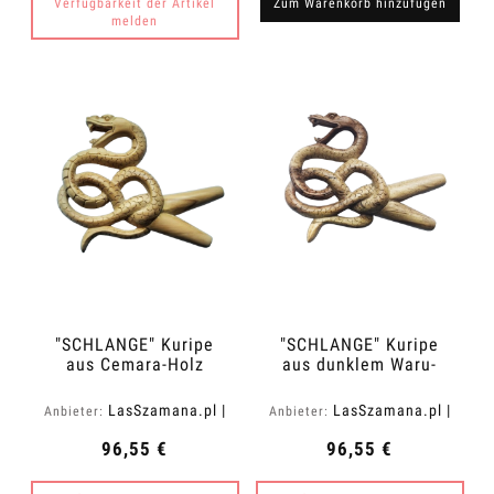
Verfügbarkeit der Artikel
Zum Warenkorb hinzufügen
melden
"SCHLANGE" Kuripe
"SCHLANGE" Kuripe
aus Cemara-Holz
aus dunklem Waru-
(Vatica cemara)
Holz (Acacia
melanoxylon)
LasSzamana.pl |
LasSzamana.pl |
Anbieter:
Anbieter:
Rapee.shop
Rapee.shop
96,55 €
96,55 €