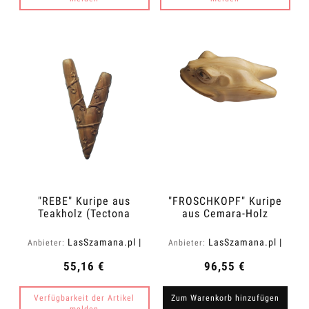
"REBE" Kuripe aus
"FROSCHKOPF" Kuripe
Teakholz (Tectona
aus Cemara-Holz
grandis)
(Vatica cemara)
LasSzamana.pl |
LasSzamana.pl |
Anbieter:
Anbieter:
Rapee.shop
Rapee.shop
55,16 €
96,55 €
Verfügbarkeit der Artikel
Zum Warenkorb hinzufügen