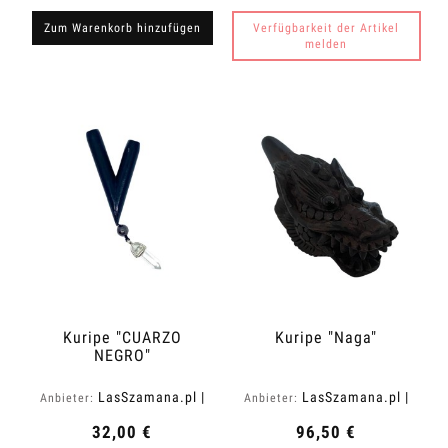
Zum Warenkorb hinzufügen
Verfügbarkeit der Artikel
melden
Kuripe "CUARZO
Kuripe "Naga"
NEGRO"
LasSzamana.pl |
LasSzamana.pl |
Anbieter:
Anbieter:
Rapee.shop
Rapee.shop
32,00 €
96,50 €