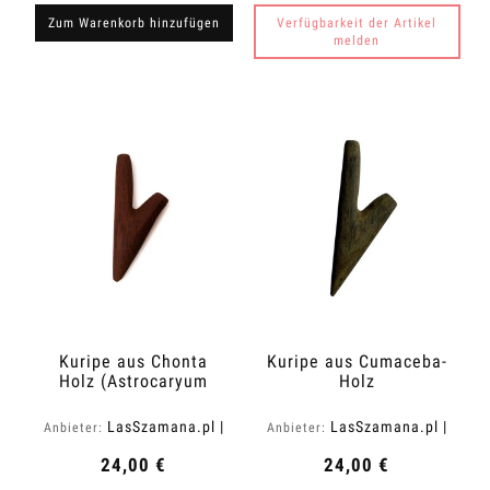
Zum Warenkorb hinzufügen
Verfügbarkeit der Artikel
melden
Kuripe aus Chonta
Kuripe aus Cumaceba-
Holz (Astrocaryum
Holz
chonta)
LasSzamana.pl |
LasSzamana.pl |
Anbieter:
Anbieter:
Rapee.shop
Rapee.shop
24,00 €
24,00 €