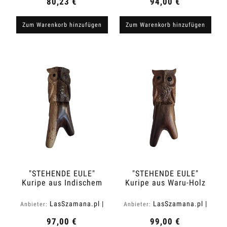
80,23 €
94,00 €
Zum Warenkorb hinzufügen
Zum Warenkorb hinzufügen
"STEHENDE EULE"
"STEHENDE EULE"
Kuripe aus Indischem
Kuripe aus Waru-Holz
Palisanderholz
(Hibiscus tiliaceus)
(Dalbergia latifolia)
LasSzamana.pl |
LasSzamana.pl |
Anbieter:
Anbieter:
Rapee.shop
Rapee.shop
97,00 €
99,00 €