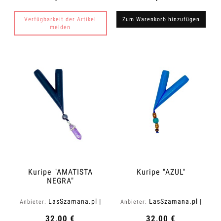
Verfügbarkeit der Artikel
Zum Warenkorb hinzufügen
melden
Kuripe "AMATISTA
Kuripe "AZUL"
NEGRA"
LasSzamana.pl |
LasSzamana.pl |
Anbieter:
Anbieter:
Rapee.shop
Rapee.shop
32,00 €
32,00 €