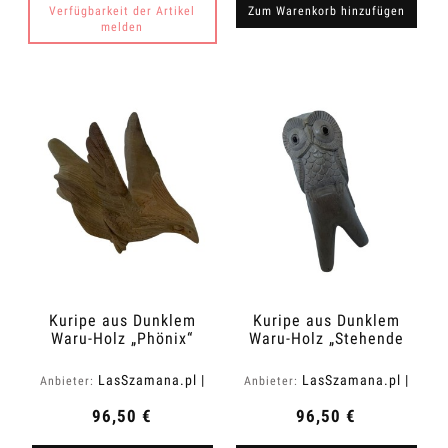
Verfügbarkeit der Artikel
Zum Warenkorb hinzufügen
melden
Kuripe aus Dunklem
Kuripe aus Dunklem
Waru-Holz „Phönix“
Waru-Holz „Stehende
Eule“
LasSzamana.pl |
LasSzamana.pl |
Anbieter:
Anbieter:
Rapee.shop
Rapee.shop
96,50 €
96,50 €