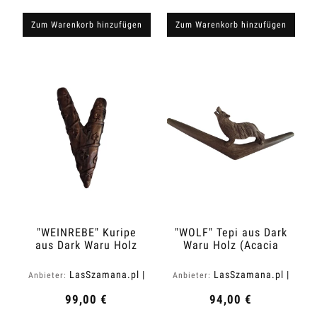
Zum Warenkorb hinzufügen
Zum Warenkorb hinzufügen
"WEINREBE" Kuripe
"WOLF" Tepi aus Dark
aus Dark Waru Holz
Waru Holz (Acacia
(Acacia melanoxylon)
melanoxylon)
LasSzamana.pl |
LasSzamana.pl |
Anbieter:
Anbieter:
Rapee.shop
Rapee.shop
99,00 €
94,00 €