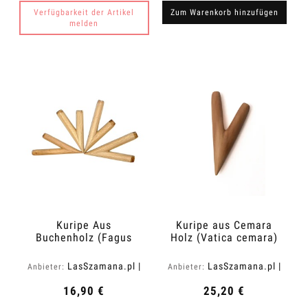
Verfügbarkeit der Artikel
Zum Warenkorb hinzufügen
melden
Kuripe Aus
Kuripe aus Cemara
Buchenholz (Fagus
Holz (Vatica cemara)
sylvatica)
LasSzamana.pl |
LasSzamana.pl |
Anbieter:
Anbieter:
Rapee.shop
Rapee.shop
16,90 €
25,20 €