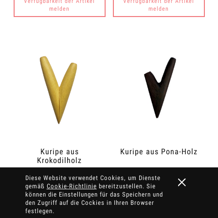
Verfügbarkeit der Artikel
Verfügbarkeit der Artikel
melden
melden
Kuripe aus
Kuripe aus Pona-Holz
Krokodilholz
(Zanthoxylum rhetsa)
Diese Website verwendet Cookies, um Dienste
Rapee.shop
LasSzamana.pl |
Anbieter:
Anbieter:
gemäß
Cookie-Richtlinie
bereitzustellen. Sie
Rapee.shop
können die Einstellungen für das Speichern und
19,54 €
24,00 €
den Zugriff auf die Cockies in Ihren Browser
festlegen.