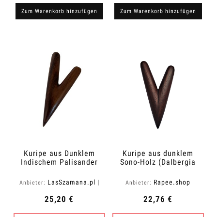
Zum Warenkorb hinzufügen
Zum Warenkorb hinzufügen
Kuripe aus Dunklem
Kuripe aus dunklem
Indischem Palisander
Sono-Holz (Dalbergia
latifolia)
LasSzamana.pl |
Rapee.shop
Anbieter:
Anbieter:
Rapee.shop
25,20 €
22,76 €