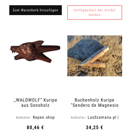
Zum Warenkorb hinzufügen
Verfügbarkeit der Artikel
melden
,,WALDWOLF“ Kuripe
Buchenholz Kuripe
aus Sonoholz
"Sendero de Magnesio
(Dalbergia latifolia)
Rapee.shop
LasSzamana.pl |
Anbieter:
Anbieter:
Rapee.shop
80,46 €
34,25 €