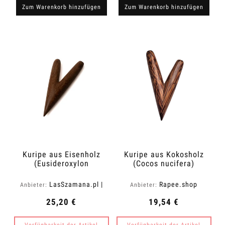
Zum Warenkorb hinzufügen
Zum Warenkorb hinzufügen
Kuripe aus Eisenholz
Kuripe aus Kokosholz
(Eusideroxylon
(Cocos nucifera)
zwageri)
LasSzamana.pl |
Rapee.shop
Anbieter:
Anbieter:
Rapee.shop
25,20 €
19,54 €
Verfügbarkeit der Artikel
Verfügbarkeit der Artikel