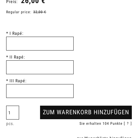
26,00 €
Preis:
Regular price:
32,00 €
*
I Rapé:
*
II Rapé:
*
III Rapé:
ZUM WARENKORB HINZUFÜGEN
pcs.
Sie erhalten
104
Punkte [
?
]