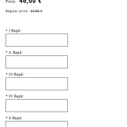
46,00 €
Preis:
Regular price:
63,00 €
*
I Rapé:
*
II Rapé:
*
III Rapé:
*
IV Rapé:
*
V Rapé: