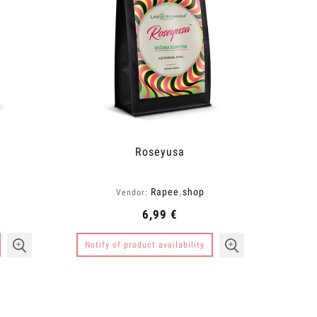
10,50 €
11,
Regular price:
35,00 €
Regular pr
Add to cart
Notify of produ
Roseyusa
Rapee.shop
Vendor:
6,99 €
Notify of product availability