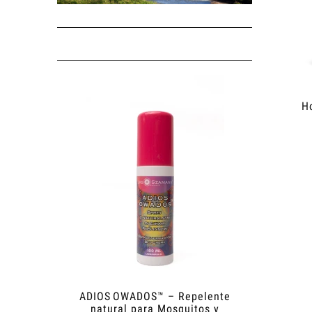
H
ADIOS OWADOS™ – Repelente
Shower
natural para Mosquitos y