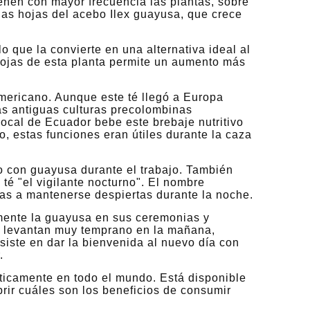
enen con mayor frecuencia las plantas, sobre
las hojas del acebo Ilex guayusa, que crece
 que la convierte en una alternativa ideal al
 hojas de esta planta permite un aumento más
mericano. Aunque este té llegó a Europa
as antiguas culturas precolombinas
local de Ecuador bebe este brebaje nutritivo
, estas funciones eran útiles durante la caza
o con guayusa durante el trabajo. También
té "el vigilante nocturno". El nombre
as a mantenerse despiertas durante la noche.
almente la guayusa en sus ceremonias y
u se levantan muy temprano en la mañana,
nsiste en dar la bienvenida al nuevo día con
.
ticamente en todo el mundo. Está disponible
rir cuáles son los beneficios de consumir