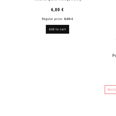
Garrapatas
6,00 €
Regular price:
8,00 €
R
Add to cart
P
Notif