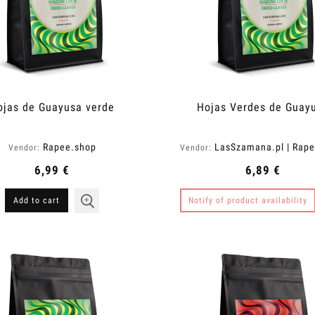
ojas de Guayusa verde
Hojas Verdes de Guay
Rapee.shop
LasSzamana.pl | Rap
Vendor:
Vendor:
6,99 €
6,89 €
Add to cart
Notify of product availability
elax Champú-Gel para
Champú hidratante Moistouch
Hombre