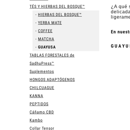
TÉS Y HIERBAS DEL BOSQUE™
¿A qué 
delicad
HIERBAS DEL BOSQUE™
ligerame
YERBA MATE
COFFEE
En nuest
MATCHA
GUAYU
GUAYUSA
TABLAS FORESTALES de
SadhuPress™
Suplementos
HONGOS ADAPTÓGENOS
CHILCUAGUE
KANNA
PEPTIDOS
Cáñamo CBD
Kambo
Collar Tensor