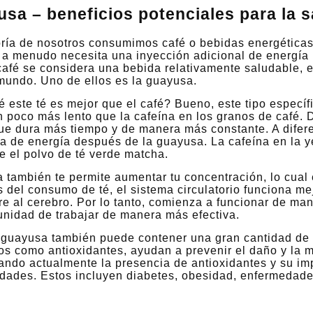
sa – beneficios potenciales para la s
ría de nosotros consumimos café o bebidas energéticas
a menudo necesita una inyección adicional de energía p
café se considera una bebida relativamente saludable, 
 mundo. Uno de ellos es la guayusa.
 este té es mejor que el café? Bueno, este tipo específ
n poco más lento que la cafeína en los granos de café.
ue dura más tiempo y de manera más constante. A difere
a de energía después de la guayusa. La cafeína en la y
e el polvo de té verde matcha.
 también te permite aumentar tu concentración, lo cual
del consumo de té, el sistema circulatorio funciona mej
e al cerebro. Por lo tanto, comienza a funcionar de mane
unidad de trabajar de manera más efectiva.
e guayusa también puede contener una gran cantidad de
s como antioxidantes, ayudan a prevenir el daño y la mu
ando actualmente la presencia de antioxidantes y su imp
dades. Estos incluyen diabetes, obesidad, enfermedades