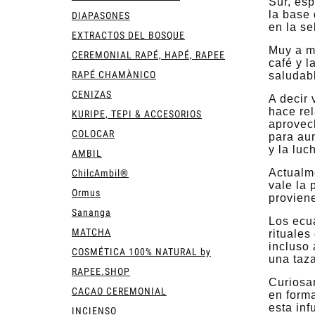
Sur, es
la base 
DIAPASONES
en la s
EXTRACTOS DEL BOSQUE
Muy a me
CEREMONIAL RAPÉ, HAPÉ, RAPEE
café y l
RAPÉ CHAMÀNICO
saludab
CENIZAS
A decir
hace re
KURIPE, TEPI & ACCESORIOS
aprovech
COLOCAR
para aum
y la luc
AMBIL
Actualm
ChilcAmbil®
vale la 
Ormus
provien
Sananga
Los ecua
MATCHA
rituales
incluso 
COSMÉTICA 100% NATURAL by
una taza
RAPEE.SHOP
Curiosa
CACAO CEREMONIAL
en forma
esta inf
INCIENSO