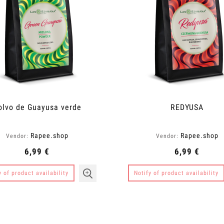
11,40 €
11,40 €
egular price:
38,00 €
Regular price:
38,00 €
Add to cart
Add to cart
olvo de Guayusa verde
REDYUSA
Rapee.shop
Rapee.shop
Vendor:
Vendor:
6,99 €
6,99 €
y of product availability
Notify of product availability