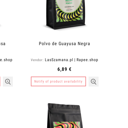
usa
Polvo de Guayusa Negra
ee.shop
LasSzamana.pl | Rapee.shop
Vendor:
6,89 €
Notify of product availability
Balmango Body Lotion
Champú Antil
Ca