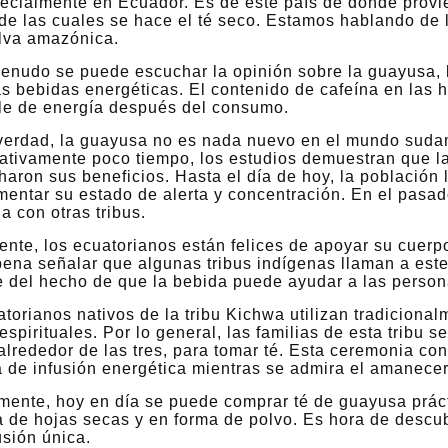
pecialmente en Ecuador. Es de este país de donde provi
de las cuales se hace el té seco. Estamos hablando de 
elva amazónica.
nudo se puede escuchar la opinión sobre la guayusa, lo
as bebidas energéticas. El contenido de cafeína en las
le de energía después del consumo.
 verdad, la guayusa no es nada nuevo en el mundo suda
lativamente poco tiempo, los estudios demuestran que l
aron sus beneficios. Hasta el día de hoy, la población 
entar su estado de alerta y concentración. En el pasado
ha con otras tribus.
ente, los ecuatorianos están felices de apoyar su cuerp
pena señalar que algunas tribus indígenas llaman a este 
e del hecho de que la bebida puede ayudar a las person
torianos nativos de la tribu Kichwa utilizan tradicion
 espirituales. Por lo general, las familias de esta trib
alrededor de las tres, para tomar té. Esta ceremonia co
 de infusión energética mientras se admira el amanecer
mente, hoy en día se puede comprar té de guayusa prác
 de hojas secas y en forma de polvo. Es hora de descub
usión única.