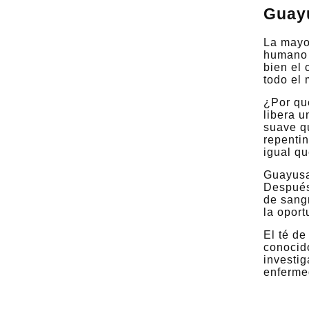
Guayu
La mayo
humano 
bien el 
todo el
¿Por qué
libera u
suave q
repentin
igual qu
Guayusa
Después 
de sangr
la oport
El té d
conocido
investig
enferme