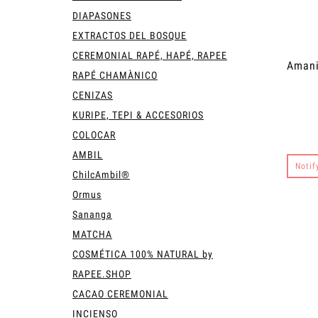
DIAPASONES
EXTRACTOS DEL BOSQUE
CEREMONIAL RAPÉ, HAPÉ, RAPEE
Amani
RAPÉ CHAMÀNICO
CENIZAS
KURIPE, TEPI & ACCESORIOS
COLOCAR
AMBIL
Notif
ChilcAmbil®
Ormus
Sananga
MATCHA
COSMÉTICA 100% NATURAL by
RAPEE.SHOP
CACAO CEREMONIAL
INCIENSO