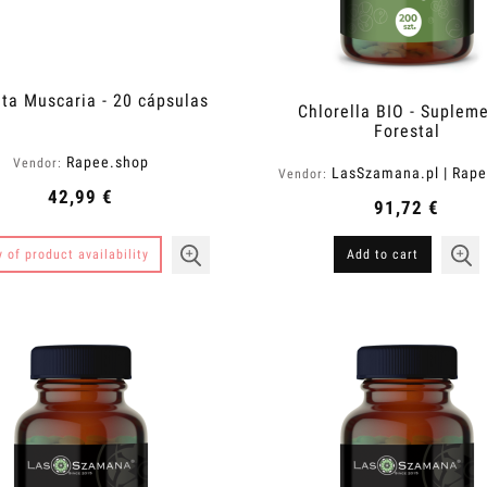
ta Muscaria - 20 cápsulas
Chlorella BIO - Suplem
Forestal
Rapee.shop
Vendor:
LasSzamana.pl | Rap
Vendor:
42,99 €
91,72 €
y of product availability
Add to cart