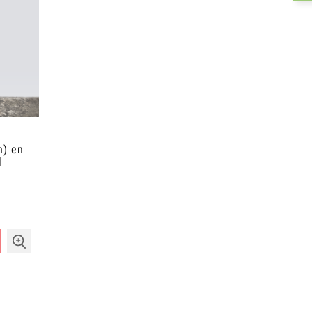
n) en
l