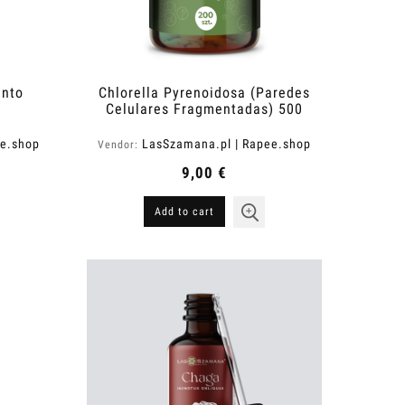
ento
Chlorella Pyrenoidosa (Paredes
Celulares Fragmentadas) 500
mg
ee.shop
LasSzamana.pl | Rapee.shop
Vendor:
9,00 €
Add to cart