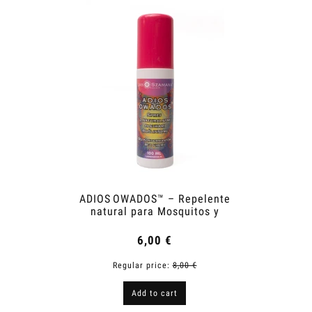
ADIOS OWADOS™ – Repelente
Shower
natural para Mosquitos y
Garrapatas
6,00 €
Regular price:
8,00 €
R
Add to cart