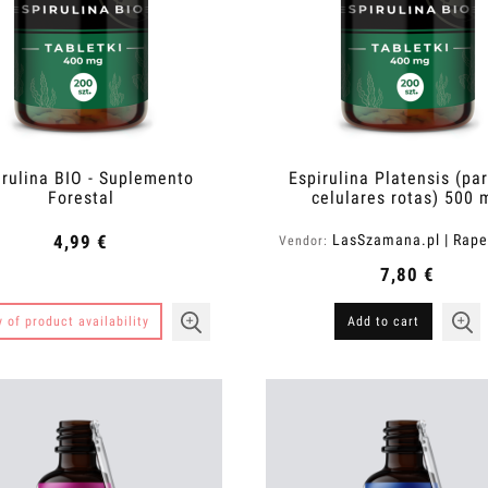
irulina BIO - Suplemento
Espirulina Platensis (pa
Forestal
celulares rotas) 500 
4,99 €
LasSzamana.pl | Rap
Vendor:
7,80 €
y of product availability
Add to cart