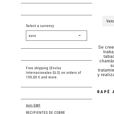
Vend
Select a currency
Se cree
traba
tabac
chamán
s
Free shipping (Envíos
tratami
Internacionales GLS) on orders of
y reali
150,00 € and more.
RAPÉ 
Anti EMF
RECIPIENTES DE COBRE