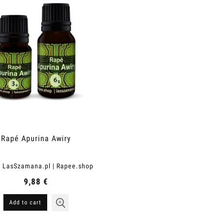
Rapé Apurina Awiry
LasSzamana.pl | Rapee.shop
:
9,88 €
Add to cart