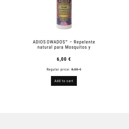
ADIOS OWADOS™ – Repelente
Noily
natural para Mosquitos y
Garrapatas
6,00 €
Regular price:
8,00 €
R
Add to cart