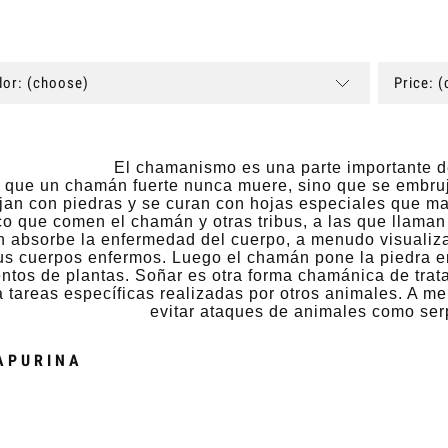
or: (choose)
Price: 
El chamanismo es una parte importante de
 que un chamán fuerte nunca muere, sino que se embruj
jan con piedras y se curan con hojas especiales que m
o que comen el chamán y otras tribus, a las que llaman 
 absorbe la enfermedad del cuerpo, a menudo visualiza
us cuerpos enfermos. Luego el chamán pone la piedra e
entos de plantas. Soñar es otra forma chamánica de trata
za tareas específicas realizadas por otros animales. A m
evitar ataques de animales como ser
APURINA