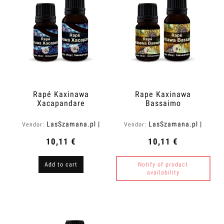
Rapé Kaxinawa
Rape Kaxinawa
Xacapandare
Bassaimo
LasSzamana.pl |
LasSzamana.pl |
Vendor:
Vendor:
Rapee.shop
Rapee.shop
10,11 €
10,11 €
Add to cart
Notify of product
availability