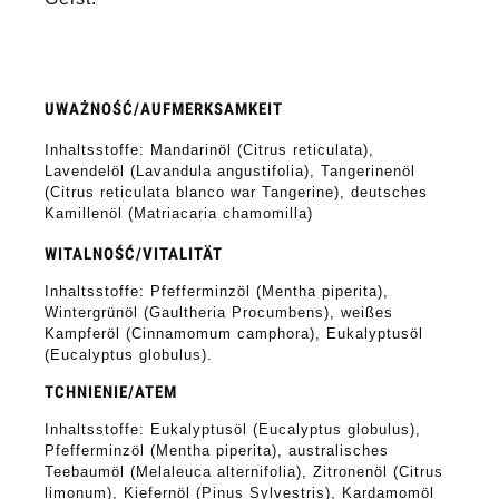
UWAŻNOŚĆ/AUFMERKSAMKEIT
Inhaltsstoffe: Mandarinöl (Citrus reticulata),
Lavendelöl (Lavandula angustifolia), Tangerinenöl
(Citrus reticulata blanco war Tangerine), deutsches
Kamillenöl (Matriacaria chamomilla)
WITALNOŚĆ/VITALITÄT
Inhaltsstoffe: Pfefferminzöl (Mentha piperita),
Wintergrünöl (Gaultheria Procumbens), weißes
Kampferöl (Cinnamomum camphora), Eukalyptusöl
(Eucalyptus globulus).
TCHNIENIE/ATEM
Inhaltsstoffe: Eukalyptusöl (Eucalyptus globulus),
Pfefferminzöl (Mentha piperita), australisches
Teebaumöl (Melaleuca alternifolia), Zitronenöl (Citrus
limonum), Kiefernöl (Pinus Sylvestris), Kardamomöl