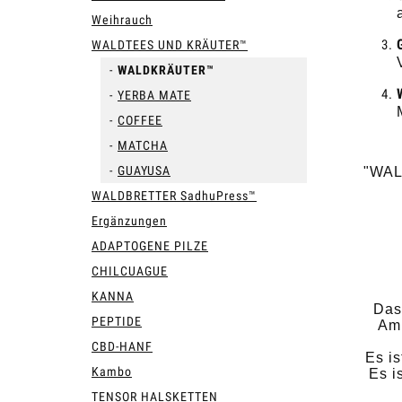
Weihrauch
WALDTEES UND KRÄUTER™
WALDKRÄUTER™
YERBA MATE
COFFEE
MATCHA
GUAYUSA
"WAL
WALDBRETTER SadhuPress™
Ergänzungen
ADAPTOGENE PILZE
CHILCUAGUE
KANNA
Das
PEPTIDE
Ami
CBD-HANF
Es is
Kambo
Es i
TENSOR HALSKETTEN