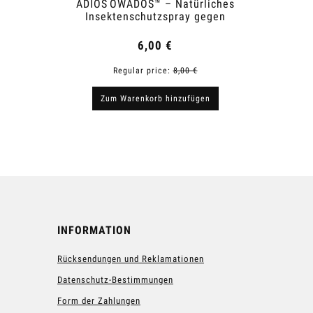
ADIOS OWADOS™ – Natürliches
Snai
Insektenschutzspray gegen
Mücken und Zecken
6,00 €
Regular price:
8,00 €
R
Zum Warenkorb hinzufügen
Zum
INFORMATION
Rücksendungen und Reklamationen
Datenschutz-Bestimmungen
Form der Zahlungen