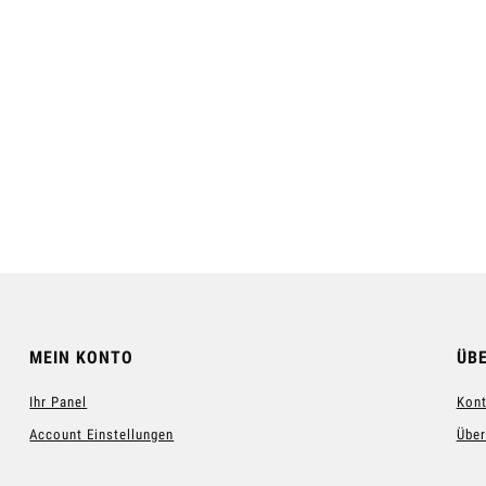
land™ Gesichtscreme
Showerelax Shampoo-Gel für
Männer™
11,70 €
11,40 €
egular price:
39,00 €
Regular price:
38,00 €
 Warenkorb hinzufügen
Zum Warenkorb hinzufügen
MEIN KONTO
ÜB
Ihr Panel
Kont
Account Einstellungen
Über