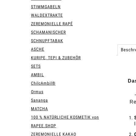
STIMMGABELN
WALDEXTRAKTE
ZEREMONIELLE RAPÉ
SCHAMANISCHER
SCHNUPFTABAK
ASCHE
Beschr
KURIPE, TEPI & ZUBEHÖR
SETS
AMBIL
Da
ChilcAmbil®
Ormus
Sananga
Re
MATCHA
100 % NATÜRLICHE KOSMETIK von
RAPEE.SHOP
ZEREMONIELLE KAKAO