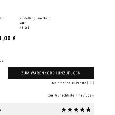
eit:
Zustellung innerhalb
von:
48 Std
1,00 €
cs.
ZUM WARENKORB HINZUFÜGEN
Sie erhalten
44
Punkte [
?
]
zur Wunschliste hinzufügen
g: