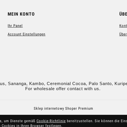
MEIN KONTO
ÜB
Ihr Panel
Kont
Account Einstellungen
Über
us, Sananga, Kambo, Ceremonial Cocoa, Palo Santo, Kurip
For wholesale offer contact with us.
Sklep internetowy Shoper Premium
es, um Dienste gemäß
Cookie-Richtlinie
bereitzustellen. Sie können die Ein
e Cockies in Ihren Browser festlegen.