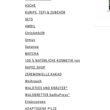
ASCHE
KURIPE, TEPI & ZUBEHÖR
SETS
AMBIL
ChilcAmbil®
Ormus
Sananga
MATCHA
100 % NATÜRLICHE KOSMETIK von
RAPEE.SHOP
ZEREMONIELLE KAKAO
Weihrauch
WALDTEES UND KRÄUTER™
WALDBRETTER SadhuPress™
Ergänzungen
ADAPTOGENE PILZE