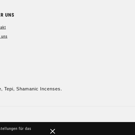
ER UNS
akt
 uns
e, Tepi, Shamanic Incenses.
stellungen für das