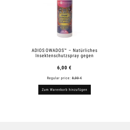
ADIOS OWADOS™ – Natürliches
Shower
Insektenschutzspray gegen
Mücken und Zecken
6,00 €
Regular price:
8,00 €
R
Zum Warenkorb hinzufügen
Zum