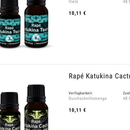
Viele
48 
10,11 €
Rapé Katukina Cact
Verfügbarkeit:
Zust
Durchschnittsmenge
48 
10,11 €