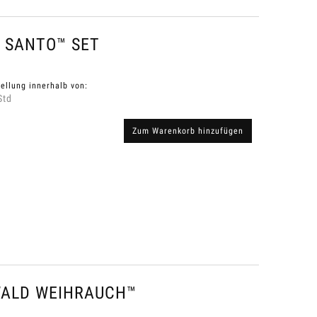
 SANTO™ SET
ellung innerhalb von:
Std
Zum Warenkorb hinzufügen
WALD WEIHRAUCH™