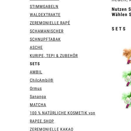
STIMMGABELN
Nutzen S
Wählen S
WALDEXTRAKTE
ZEREMONIELLE RAPÉ
SETS
SCHAMANISCHER
SCHNUPFTABAK
ASCHE
KURIPE, TEPI & ZUBEHÖR
SETS
AMBIL
ChilcAmbil®
Ormus
Sananga
MATCHA
100 % NATÜRLICHE KOSMETIK von
RAPEE.SHOP
ZEREMONIELLE KAKAO