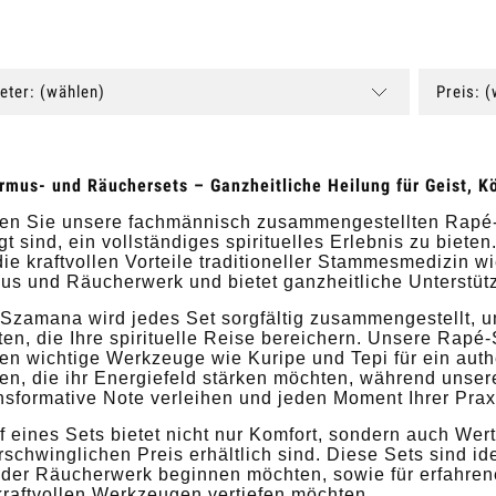
eter: (wählen)
Preis: 
rmus- und Räuchersets – Ganzheitliche Heilung für Geist, K
en Sie unsere fachmännisch zusammengestellten Rapé-,
t sind, ein vollständiges spirituelles Erlebnis zu bieten
die kraftvollen Vorteile traditioneller Stammesmedizin 
us und Räucherwerk und bietet ganzheitliche Unterstütz
 Szamana wird jedes Set sorgfältig zusammengestellt,
ten, die Ihre spirituelle Reise bereichern. Unsere Rap
en wichtige Werkzeuge wie Kuripe und Tepi für ein auth
gen, die ihr Energiefeld stärken möchten, während unse
nsformative Note verleihen und jeden Moment Ihrer Prax
 eines Sets bietet nicht nur Komfort, sondern auch Wert
schwinglichen Preis erhältlich sind. Diese Sets sind ide
der Räucherwerk beginnen möchten, sowie für erfahrene 
kraftvollen Werkzeugen vertiefen möchten.