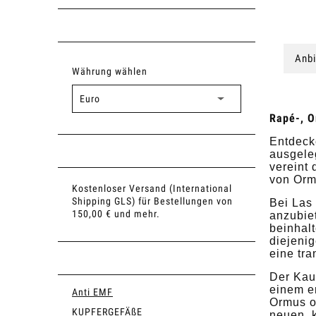
Anbi
Währung wählen
Rapé-, O
Entdeck
ausgeleg
vereint 
von Orm
Kostenloser Versand (International
Shipping GLS) für Bestellungen von
Bei Las
150,00 € und mehr.
anzubie
beinhalt
diejeni
eine tra
Der Kauf
einem er
Anti EMF
Ormus o
KUPFERGEFÄßE
neuen, 