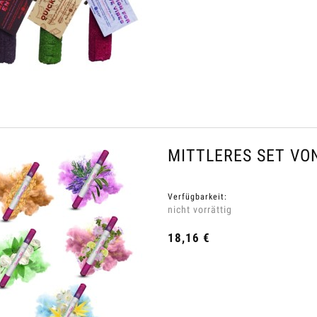
MITTLERES SET VO
Verfügbarkeit:
nicht vorrättig
erlust Shampoo gegen
Smoothands™ Handcreme
Haarausfall™
18,16 €
11,40 €
4,80 €
egular price:
38,00 €
Regular price:
16,00 €