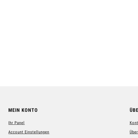
land™ Gesichtscreme
Showerelax Shampoo-Gel für
Männer™
11,70 €
11,40 €
egular price:
39,00 €
Regular price:
38,00 €
 Warenkorb hinzufügen
Zum Warenkorb hinzufügen
MEIN KONTO
ÜB
Ihr Panel
Kont
Account Einstellungen
Über