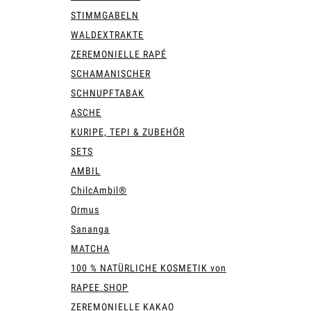
STIMMGABELN
WALDEXTRAKTE
ZEREMONIELLE RAPÉ
SCHAMANISCHER
SCHNUPFTABAK
ASCHE
KURIPE, TEPI & ZUBEHÖR
SETS
AMBIL
ChilcAmbil®
Ormus
Sananga
MATCHA
100 % NATÜRLICHE KOSMETIK von
RAPEE.SHOP
ZEREMONIELLE KAKAO