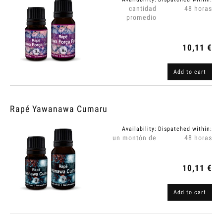
cantidad
48 horas
promedio
10,11 €
Add to cart
Rapé Yawanawa Cumaru
Availability:
Dispatched within:
un montón de
48 horas
10,11 €
Add to cart