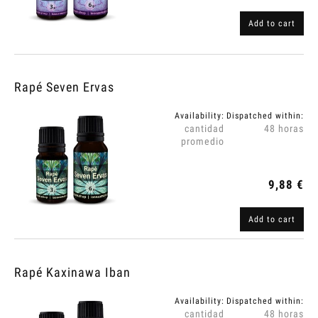
Add to cart
Rapé Seven Ervas
Availability:
Dispatched within:
cantidad
48 horas
promedio
9,88 €
Add to cart
Rapé Kaxinawa Iban
Availability:
Dispatched within:
cantidad
48 horas