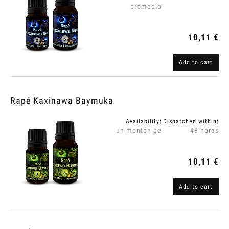
promedio
10,11 €
Add to cart
Rapé Kaxinawa Baymuka
Availability:
Dispatched within:
un montón de
48 horas
10,11 €
Add to cart