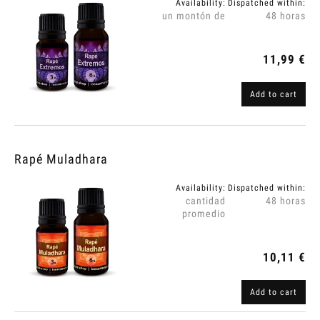
Availability:
Dispatched within:
un montón de
48 horas
11,99 €
Add to cart
Rapé Muladhara
Availability:
Dispatched within:
cantidad
48 horas
promedio
10,11 €
Add to cart