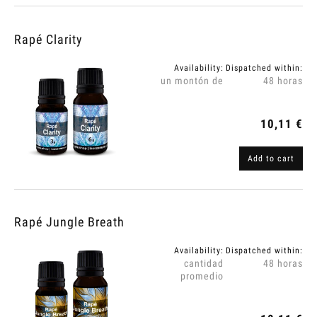
Rapé Clarity
Availability:
Dispatched within:
un montón de
48 horas
10,11 €
Add to cart
Rapé Jungle Breath
Availability:
Dispatched within:
cantidad
48 horas
promedio