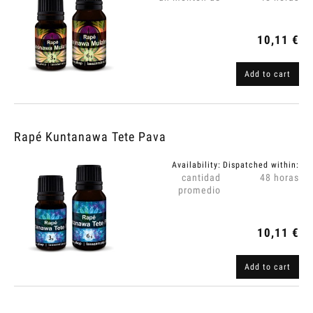
10,11 €
Add to cart
Rapé Kuntanawa Tete Pava
Availability:
Dispatched within:
cantidad
48 horas
promedio
10,11 €
Add to cart