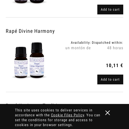
Add to cart
Rapé Divine Harmony
Availability:
Dispatched within:
un montón de
48 horas
10,11 €
Add to cart
Rapé Kaxinawa Tradition
This site uses cookies to deliver services in
accordance with the
Cookie Files Policy
. You can
Availability:
Dispatched within:
set the conditions for storage and access to
un montón de
48 horas
cookies in your browser settings.