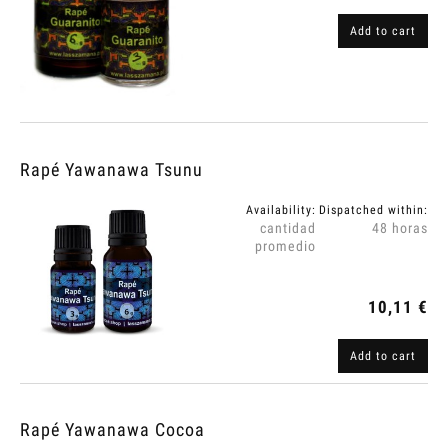
Add to cart
Rapé Yawanawa Tsunu
Availability:
Dispatched within:
cantidad
48 horas
promedio
10,11 €
Add to cart
Rapé Yawanawa Cocoa