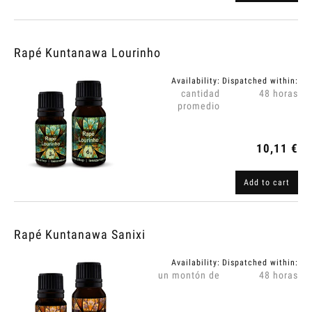
Rapé Kuntanawa Lourinho
Availability:
Dispatched within:
cantidad
48 horas
promedio
10,11 €
Add to cart
Rapé Kuntanawa Sanixi
Availability:
Dispatched within:
un montón de
48 horas