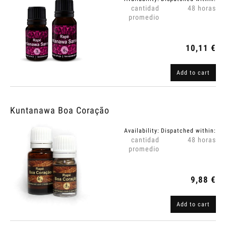
cantidad
48 horas
promedio
10,11 €
Add to cart
Kuntanawa Boa Coração
Availability:
Dispatched within:
cantidad
48 horas
promedio
9,88 €
Add to cart