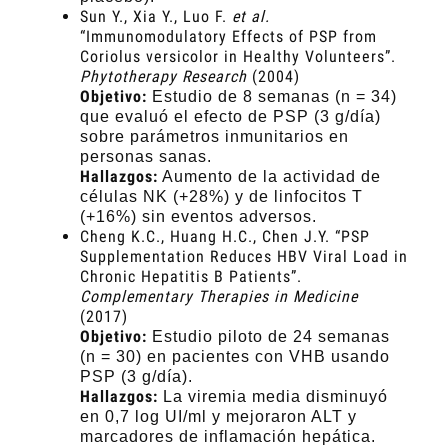
Sun Y., Xia Y., Luo F.
et al.
“Immunomodulatory Effects of PSP from
Coriolus versicolor in Healthy Volunteers”.
Phytotherapy Research
(2004)
Objetivo:
Estudio de 8 semanas (n = 34)
que evaluó el efecto de PSP (3 g/día)
sobre parámetros inmunitarios en
personas sanas.
Hallazgos:
Aumento de la actividad de
células NK (+28%) y de linfocitos T
(+16%) sin eventos adversos.
Cheng K.C., Huang H.C., Chen J.Y. “PSP
Supplementation Reduces HBV Viral Load in
Chronic Hepatitis B Patients”.
Complementary Therapies in Medicine
(2017)
Objetivo:
Estudio piloto de 24 semanas
(n = 30) en pacientes con VHB usando
PSP (3 g/día).
Hallazgos:
La viremia media disminuyó
en 0,7 log UI/ml y mejoraron ALT y
marcadores de inflamación hepática.