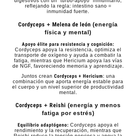
digestivos con un “turbo-apoyo” inmunitario,
reflejando la regla: intestino sano =
inmunidad fuerte.
Cordyceps
+
Melena de león
(energía
física y mental)
Apoyo élite para resistencia y cognición:
Cordyceps apoya la resistencia, optimiza el
transporte de oxígeno y ayuda a combatir la
fatiga, mientras que Hericium apoya las vías
de NGF, favoreciendo memoria y aprendizaje.
Cordyceps + Hericium
Juntos crean
: una
combinación que aporta energía estable para
el cuerpo y un nivel superior de productividad
mental.
Cordyceps
+
Reishi
(energía y menos
fatiga por estrés)
Equilibrio adaptógeno:
Cordyceps apoya el
rendimiento y la recuperación, mientras que
Reishi reduce la tensión nerviosa y apoya la