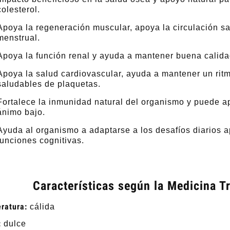
colesterol.
Apoya la regeneración muscular, apoya la circulación sa
menstrual.
Apoya la función renal y ayuda a mantener buena calidad
Apoya la salud cardiovascular, ayuda a mantener un rit
saludables de plaquetas.
Fortalece la inmunidad natural del organismo y puede ap
ánimo bajo.
Ayuda al organismo a adaptarse a los desafíos diarios a
funciones cognitivas.
elax Champú-Gel para
Champú hidratante Moistouch
Hombre
11,40 €
11,40 €
Características según la Medicina T
egular price:
38,00 €
Regular price:
38,00 €
ratura:
cálida
Add to cart
Add to cart
:
dulce