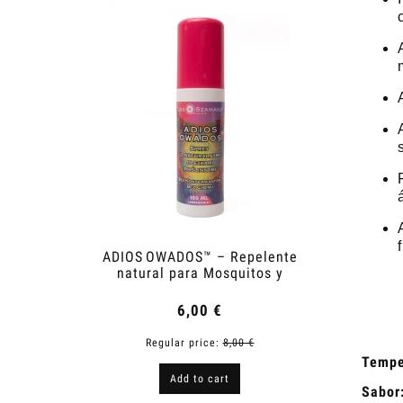
ADIOS OWADOS™ – Repelente
Shower
natural para Mosquitos y
Garrapatas
6,00 €
Regular price:
8,00 €
R
Tempe
Add to cart
Sabor