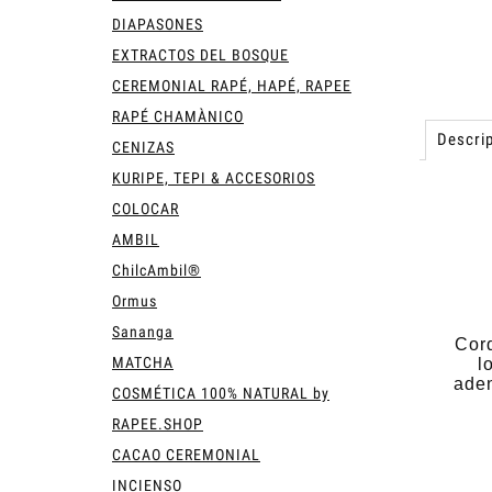
DIAPASONES
EXTRACTOS DEL BOSQUE
CEREMONIAL RAPÉ, HAPÉ, RAPEE
RAPÉ CHAMÀNICO
Descrip
CENIZAS
KURIPE, TEPI & ACCESORIOS
COLOCAR
AMBIL
ChilcAmbil®
Ormus
Sananga
Cord
MATCHA
l
aden
COSMÉTICA 100% NATURAL by
RAPEE.SHOP
CACAO CEREMONIAL
INCIENSO