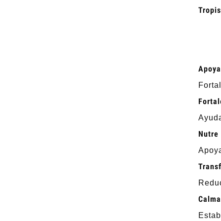
Tropi
Apoya
Forta
Fortal
Ayuda
Nutre 
Apoya
Transf
Reduc
Calma 
Estab