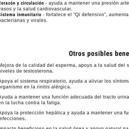
Corazón y circulación
- ayuda a mantener una presión arter
vasos y la salud cardiovascular.
Sistema inmunitario
- fortalece el “Qi defensivo”, aumenta
bacterianas y virales.
Otros posibles bene
Mejora de la calidad del esperma, apoyo a la salud del 
niveles de testosterona.
Apoya el sistema respiratorio, ayuda a aliviar los síntom
organismo en la rinitis alérgica.
Ayuda a mantener una función adecuada del tracto urina
en la lucha contra la fatiga.
Apoya la protección hepática y ayuda a mantener una f
infecciones.
Impacto beneficioso en la salud ósea y apoyo natural p