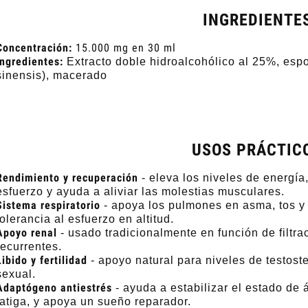
INGREDIENTE
Concentración:
15.000 mg en 30 ml
Ingredientes:
Extracto doble hidroalcohólico al 25%,
espo
sinensis), macerado
USOS PRÁCTIC
Rendimiento y recuperación
- eleva los niveles de energía,
esfuerzo y ayuda a aliviar las molestias musculares.
Sistema respiratorio
- apoya los pulmones en asma, tos y f
tolerancia al esfuerzo en altitud.
Apoyo renal
- usado tradicionalmente en función de filtra
recurrentes.
Libido y fertilidad
- apoyo natural para niveles de testost
sexual.
Adaptógeno antiestrés
- ayuda a estabilizar el estado de 
fatiga, y apoya un sueño reparador.