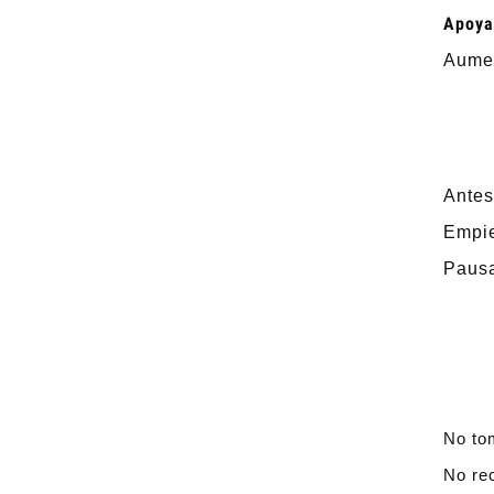
Apoya
Aumen
Antes
Empie
Pausa
No to
No re