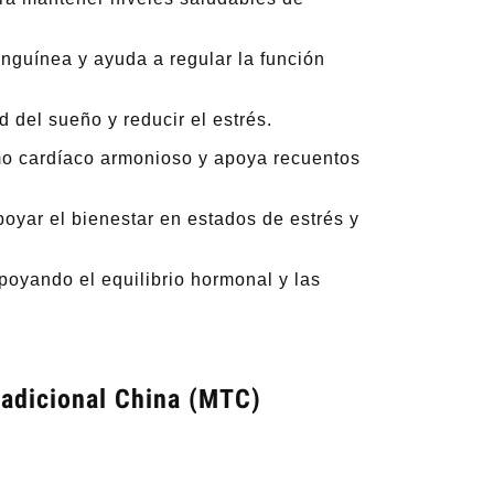
nguínea y ayuda a regular la función
 del sueño y reducir el estrés.
mo cardíaco armonioso y apoya recuentos
oyar el bienestar en estados de estrés y
poyando el equilibrio hormonal y las
Balmango Body Lotion
Champú Antil
Ca
10,50 €
11,
radicional China (MTC)
Regular price:
35,00 €
Regular pr
Add to cart
Notify of produ