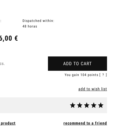
:
Dispatched within:
48 horas
6,00 €
ADD TO CART
cs.
You gain
104
points [
?
]
add to wish list
 product
recommend to a friend